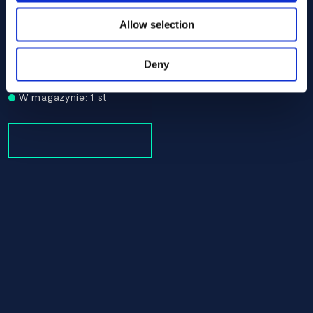
Allow selection
Alloy C-276 Round bar 230.00 x 24.00 ASTM B564 - Off
ASTM B564
Deny
Round bar
230.00 x 24.00
W magazynie: 1 st