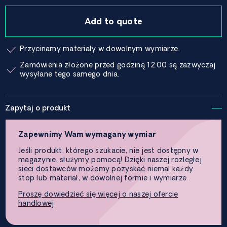
Add to quote
Przycinamy materiały w dowolnym wymiarze.
Zamówienia złożone przed godziną 12:00 są zazwyczaj
wysyłane tego samego dnia.
Zapytaj o produkt
Zapewnimy Wam wymagany wymiar
Jeśli produkt, którego szukacie, nie jest dostępny w
magazynie, służymy pomocą! Dzięki naszej rozległej
sieci dostawców możemy pozyskać niemal każdy
stop lub materiał, w dowolnej formie i wymiarze.
Proszę dowiedzieć się więcej o naszej ofercie
handlowej