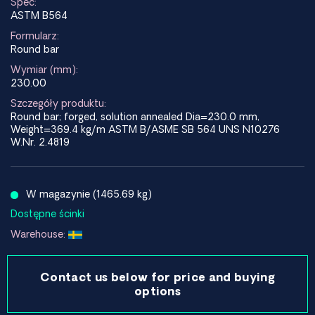
Spec:
ASTM B564
Formularz:
Round bar
Wymiar (mm):
230.00
Szczegóły produktu:
Round bar; forged, solution annealed Dia=230.0 mm,
Weight=369.4 kg/m ASTM B/ASME SB 564 UNS N10276
W.Nr. 2.4819
W magazynie (1465.69 kg)
Dostępne ścinki
Warehouse:
Contact us below for price and buying
options