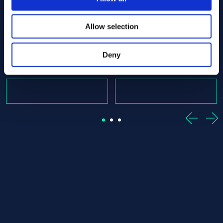
 Offcut
16.00 x 2270.00 ASTM B160 - Offcut
Nickel 200/201 Round bar 16.00 x 1285.00 ASTM B160 - 
Nickel 200/201 Round bar 1
Allow selection
ASTM B160
ASTM B160
Round bar
Round bar
16.00 x 1285.00
16.00 x 1455.00
Deny
W magazynie: 1 st
W magazynie: 1 st