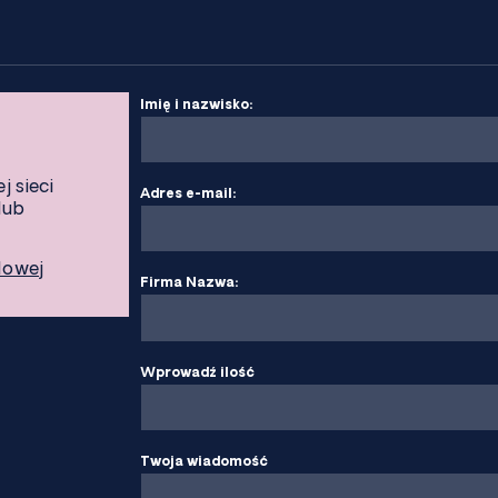
Imię i nazwisko:
j sieci
Adres e-mail:
lub
lowej
Firma Nazwa:
Wprowadź ilość
Twoja wiadomość