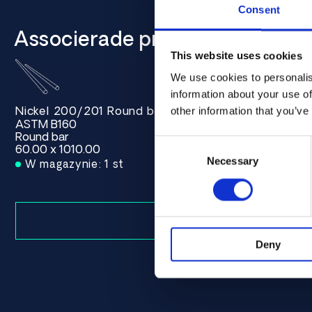
Consent
Associerade produkter
This website uses cookies
We use cookies to personalis
information about your use of
Nickel 200/201 Round bar 60.00 x 1010.00 ASTM B
Nickel 200
other information that you’ve
ASTM B160
ASTM B160
Round bar
Round bar
Consent
60.00 x 1010.00
60.00 x 563
Selection
Necessary
W magazynie: 1 st
W magazy
Deny