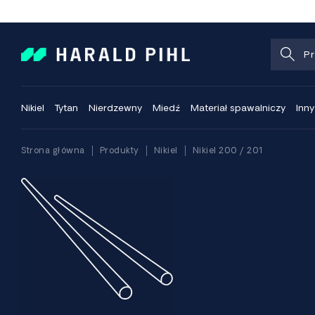
Nikiel
Tytan
Nierdzewny
Miedź
Materiał spawalniczy
Inny
Strona główna
Produkty
Nikiel
Nikiel 200 / 201