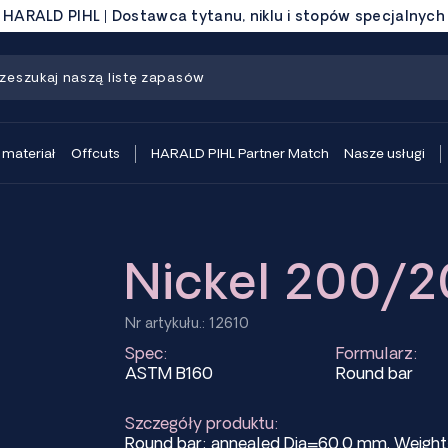
HARALD PIHL | Dostawca tytanu, niklu i stopów specjalnych
 materiał
Offcuts
HARALD PIHL Partner Match
Nasze usługi
Nickel 200/2
Nr artykułu.: 12610
Spec:
Formularz:
ASTM B160
Round bar
Szczegóły produktu:
Round bar; annealed Dia=60.0 mm, Weig