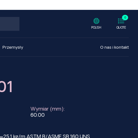
0
POLISH
QUOTE
Przemysły
O nas i kontakt
01
Wymiar (mm):
60.00
ht=25.1 kg/m ASTM B/ASME SB 160 UNS