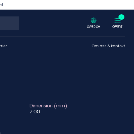
el
0
SWEDISH
OFFERT
rier
Om oss & kontakt
Dimension (mm):
7.00
m