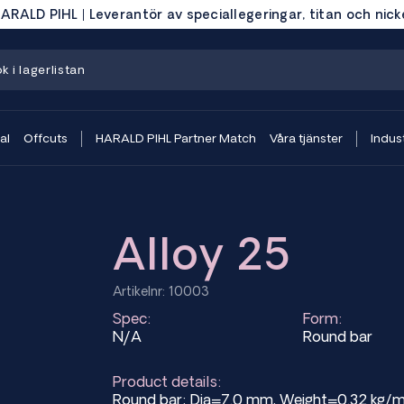
ARALD PIHL | Leverantör av speciallegeringar, titan och nick
al
Offcuts
HARALD PIHL Partner Match
Våra tjänster
Indust
Alloy 25
Artikelnr: 10003
Spec:
Form:
N/A
Round bar
Product details:
Round bar; Dia=7.0 mm, Weight=0.32 kg/