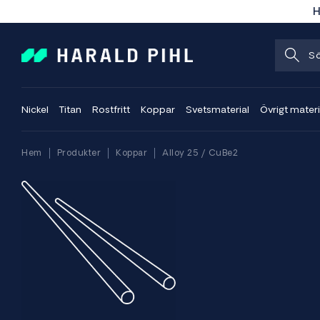
H
Nickel
Titan
Rostfritt
Koppar
Svetsmaterial
Övrigt materi
Hem
Produkter
Koppar
Alloy 25 / CuBe2