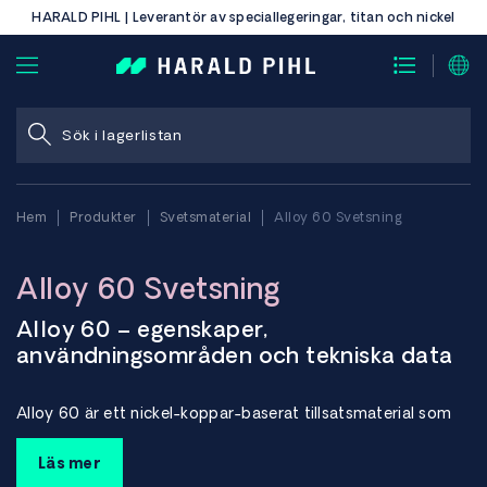
HARALD PIHL | Leverantör av speciallegeringar, titan och nickel
Hem
Produkter
Svetsmaterial
Alloy 60 Svetsning
Alloy 60 Svetsning
Alloy 60 – egenskaper,
användningsområden och tekniska data
Alloy 60 är ett nickel-koppar-baserat tillsatsmaterial som
används för svetsning av Monel®-legeringarna 400, R-405
och K-500. Det används också för ytbeläggning av stål där
Läs mer
god korrosionsbeständighet krävs.