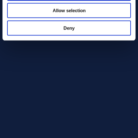
Monel® alloy 400
Allow selection
Monel® R-405
Monel® alloy K-500
Nickel-koppar-legeringar med liknande kemisk
Deny
sammansättning
Stål vid korrosionsbeständig påsvetsning
Korrosionsbeständighet
Alloy 60 ger ett svetsgods med god motståndskraft mot
korrosion i många industriella miljöer. Det fungerar väl i
havsvatten, marina miljöer, saltlösningar och flera
reducerande syror.
Det gör materialet till ett lämpligt val för svetsade
konstruktioner och beläggningar där både kemisk
beständighet och driftsäkerhet är viktiga.
Miljöer där Alloy 60 fungerar väl
Havsvatten och marina system
Saltlösningar