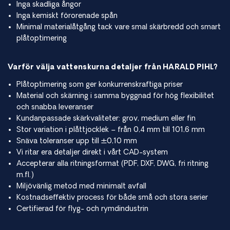
Inga skadliga ångor
Inga kemiskt förorenade spån
Minimal materialåtgång tack vare smal skärbredd och smart
plåtoptimering
Varför välja vattenskurna detaljer från HARALD PIHL?
Plåtoptimering som ger konkurrenskraftiga priser
Material och skärning i samma byggnad för hög flexibilitet
och snabba leveranser
Kundanpassade skärkvaliteter: grov, medium eller fin
Stor variation i plåttjocklek – från 0,4 mm till 101,6 mm
Snäva toleranser upp till ±0,10 mm
Vi ritar era detaljer direkt i vårt CAD-system
Accepterar alla ritningsformat (PDF, DXF, DWG, fri ritning
m.fl.)
Miljövänlig metod med minimalt avfall
Kostnadseffektiv process för både små och stora serier
Certifierad för flyg- och rymdindustrin