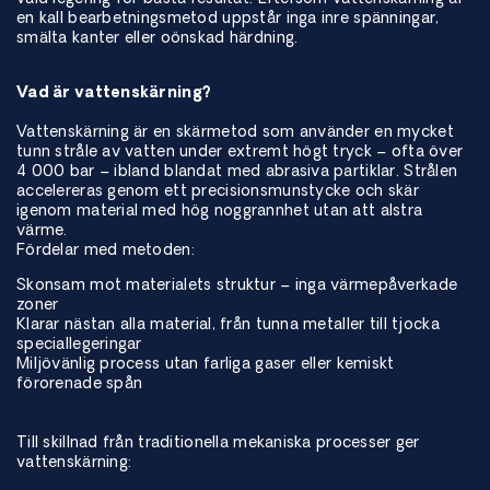
en kall bearbetningsmetod uppstår inga inre spänningar,
smälta kanter eller oönskad härdning.
Vad är vattenskärning?
Vattenskärning är en skärmetod som använder en mycket
tunn stråle av vatten under extremt högt tryck – ofta över
4 000 bar – ibland blandat med abrasiva partiklar. Strålen
accelereras genom ett precisionsmunstycke och skär
igenom material med hög noggrannhet utan att alstra
värme.
Fördelar med metoden:
Skonsam mot materialets struktur – inga värmepåverkade
zoner
Klarar nästan alla material, från tunna metaller till tjocka
speciallegeringar
Miljövänlig process utan farliga gaser eller kemiskt
förorenade spån
Till skillnad från traditionella mekaniska processer ger
vattenskärning: