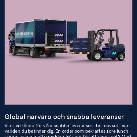
Global närvaro och snabba leveranser
Vi är välkända för våra snabba leveranser i tid, oavsett var i
världen du befinner dig. En order som bekräftas före lunch
skickas samma eftermiddag. För bra för att vara sant? Med