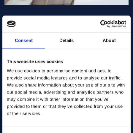
Har du en ritning, en idé eller ett brådskande behov?
Consent
Details
About
Skicka den till oss så granskar våra specialister din förfrågan
och föreslår den mest effektiva skärlösningen.
Oavsett om det gäller en prototyp, en mindre serie eller
This website uses cookies
fullskalig produktion är vi här för att hjälpa dig att komma
vidare snabbt.
We use cookies to personalise content and ads, to
provide social media features and to analyse our traffic.
We also share information about your use of our site with
our social media, advertising and analytics partners who
Ditt för- och efternamn:
may combine it with other information that you’ve
provided to them or that they’ve collected from your use
of their services.
E-postadress: