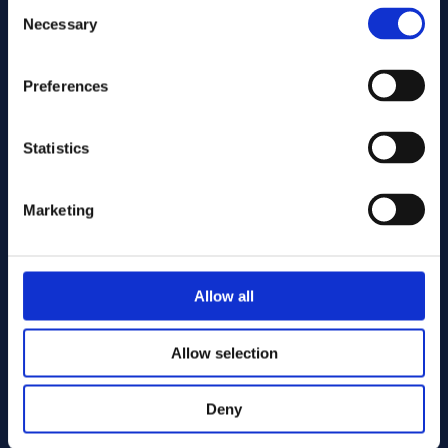
Consent
Necessary
Selection
Telefonnummer:
Preferences
Land:
Statistics
Marketing
Allow all
Allow selection
Deny