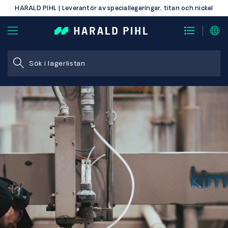
HARALD PIHL | Leverantör av speciallegeringar, titan och nickel