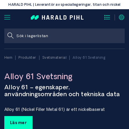
HARALD PIHL | Leverantör av speciallegeringar, titan och nickel
Hem
Produkter
Svetsmaterial
Alloy 61 Svetsning
Alloy 61 Svetsning
Alloy 61 – egenskaper,
användningsområden och tekniska data
Alloy 61 (Nickel Filler Metal 61) är ett nickelbaserat
tillsatsmaterial utvecklat för svetsning av Nickel 200 och
Nickel 201. Legeringen innehåller titan som reagerar med kol
Läs mer
och håller halten av fritt kol låg, vilket gör tillsatsmaterialet