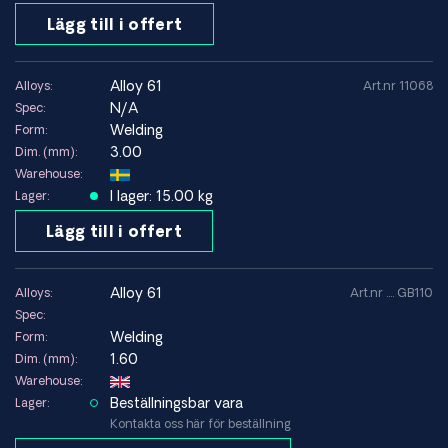
Lägg till i offert
Svetswire
TIG-tråd
MIG-tråd
alloy 61
Alloys:
Art.nr 11068
Svetselektroder
N/A
Spec:
Welding
Form:
Typiska användningsområden för Alloy 61
3.00
Dim. (mm):
Warehouse:
Svetsning av Nickel 200
I lager: 15.00 kg
Lager:
Svetsning av Nickel 201
Olikartad svetsning mellan nickel och stål
Lägg till i offert
Kemisk processutrustning
Industriella applikationer där rena nickellegeringar används
alloy 61
Alloys:
Art.nr .... GB110
Spec:
Kompatibla basmaterial
Welding
Form:
Alloy 61 används främst för svetsning av kommersiellt rena
1.60
Dim. (mm):
nickellegeringar men kan även användas vid olikartad
Warehouse:
svetsning mellan nickel och flera andra legeringar.
Beställningsbar vara
Lager:
Nickel 200
Kontakta oss här för beställning
Nickel 201