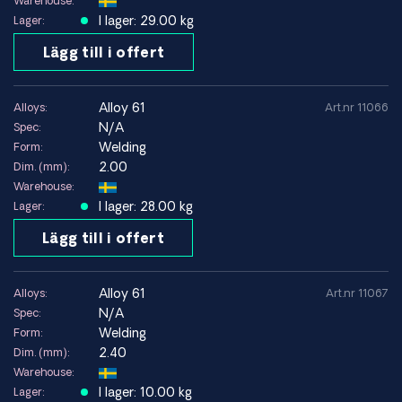
Warehouse:
~1 %
I lager: 29.00 kg
Lager:
Lägg till i offert
Fördelar
Utvecklad för svetsning av Nickel 200 och Nickel 201
alloy 61
Alloys:
Art.nr 11066
Låg nivå av fritt kol i svetsgodset
N/A
Spec:
God korrosionsbeständighet i alkaliska miljöer
Welding
Form:
Lämplig för olikartad svetsning mellan nickel och andra
2.00
Dim. (mm):
legeringar
Warehouse:
Stabila svetsförband i rena nickellegeringar
I lager: 28.00 kg
Lager:
Lägg till i offert
Begränsningar
Inte avsedd för applikationer som kräver hög
temperaturhållfasthet
alloy 61
Alloys:
Art.nr 11067
Svetsmetallen är inte avsedd för åldershärdning
N/A
Spec:
Hållfastheten i svetsfogen kan vara lägre än i vissa
Welding
Form:
höglegerade basmaterial
2.40
Dim. (mm):
Warehouse:
I lager: 10.00 kg
Lager:
Vanliga produktformer för Alloy 61