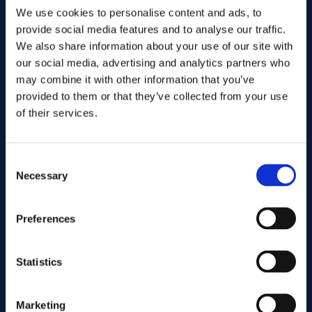
Industriella system med rena nickellegeringar
We use cookies to personalise content and ads, to
Lägg till i offert
provide social media features and to analyse our traffic.
We also share information about your use of our site with
Miljöer som bör undvikas
alloy 61
Alloys:
Art.nr .... GB110
our social media, advertising and analytics partners who
Applikationer som kräver mycket hög temperaturhållfasthet
Spec:
may combine it with other information that you’ve
Miljöer där mer höglegerade svetsmaterial krävs
Welding
Form:
provided to them or that they’ve collected from your use
3.00
Dim. (mm):
of their services.
Warehouse:
Tekniska data
Beställningsbar vara
Lager:
Sträckgräns (0,2 %)
Kontakta oss här för beställning
~200 MPa
Consent
Lägg till i offert
Necessary
Draghållfasthet
~380 MPa
Selection
Förlängning
~35 %
alloy 61
Alloys:
Art.nr .... CN110
Preferences
N/A
Spec:
Densitet
~8.9 g/cm³
Welding
Form:
Smältintervall
~1430–1450 °C
Statistics
1.60
Dim. (mm):
Warehouse:
Beställningsbar vara
Lager:
Marketing
Alloy 61 är ett beprövat tillsatsmaterial för svetsning av
Kontakta oss här för beställning