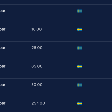
bar
bar
16.00
tvarigt upp till 400 °C)
A5.16 ERTi-23
bar
25.00
bar
65.00
en och är specialister på nickel- och
erialkompetens och full spårbarhet.
bar
80.00
bar
254.00