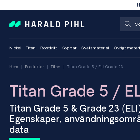
H
Nickel
Titan
Rostfritt
Koppar
Svetsmaterial
Övrigt materi
Hem
Produkter
Titan
Titan Grade 5 / ELI Grade 23
Titan Grade 5 / E
Titan Grade 5 & Grade 23 (ELI
Egenskaper, användningsområ
data