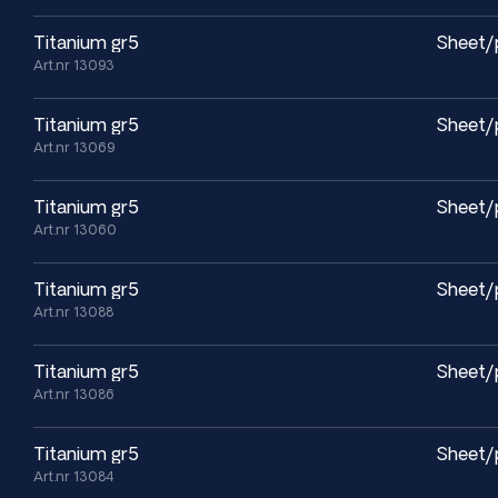
Kontakta oss
för teknisk rådgivning eller offert.
titanium gr5
Sheet/
Art.nr 13093
titanium gr5
Sheet/
Art.nr 13069
titanium gr5
Sheet/
Art.nr 13060
titanium gr5
Sheet/
Art.nr 13088
titanium gr5
Sheet/
Art.nr 13086
titanium gr5
Sheet/
Art.nr 13084