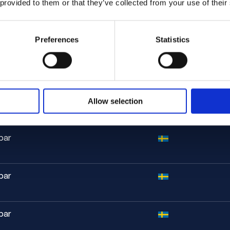
 provided to them or that they’ve collected from your use of their
4 %
bar
 g/cm³
Preferences
Statistics
GPa
bar
W/mK
°C
bar
Allow selection
– AWS A5.16 ERTi-5
bar
t tillstånd)
bar
Pa
Pa
bar