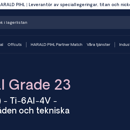
ARALD PIHL | Leverantör av speciallegeringar, titan och nick
al
Offcuts
HARALD PIHL Partner Match
Våra tjänster
Indust
LI Grade 23
) - Ti-6Al-4V -
den och tekniska