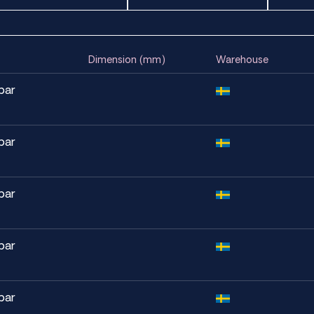
ilitet
Dimension (mm)
Warehouse
ader i vissa kemiska miljöer
bar
bar
avgörande
bar
sistens
bar
bar
rar bättre