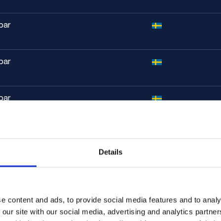
bar
bar
äll där låg vikt och hög hållfasthet är
bar
rade 23 (ELI).
tyrka och korrosionsresistens krävs.
bar
Details
lar i krävande miljöer.
bar
llstånd)
880 MPa
e content and ads, to provide social media features and to analy
bar
 our site with our social media, advertising and analytics partn
950 MPa