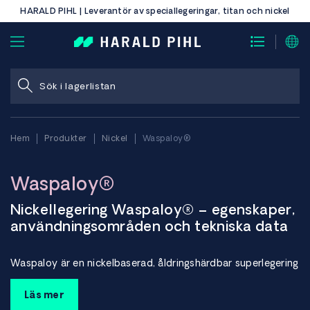
HARALD PIHL | Leverantör av speciallegeringar, titan och nickel
Hem
Produkter
Nickel
Waspaloy®
Waspaloy®
Nickellegering Waspaloy® – egenskaper,
användningsområden och tekniska data
Waspaloy är en nickelbaserad, åldringshärdbar superlegering
utvecklad för applikationer som kräver mycket hög
hållfasthet och god korrosions- och oxidationsbeständighet
Läs mer
vid höga temperaturer.