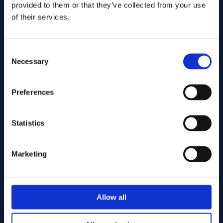
provided to them or that they’ve collected from your use
Förlängning
~15–30 %
Lägg till i offert
of their services.
Densitet
~8.19 g/cm³
waspaloy
Alloys:
Art.nr .... GB127
Elasticitetsmodul
~210 GPa
Spec:
Consent
Round bar
Form:
Necessary
Selection
upp till ~650°C i
Rekommenderad
38.10
Dim. (mm):
roterande
arbetstemperatur
Warehouse:
komponenter
Beställningsbar vara
Lager:
Preferences
Kontakta oss här för beställning
upp till ~1038°C
Oxidationsbeständighet
beroende på miljö
Lägg till i offert
Statistics
Med ett globalt nätverk av leverantörer kan vi erbjuda
waspaloy
Alloys:
Art.nr .... GB127
Marketing
Waspaloy i tekniska dimensioner för krävande flyg- och
Spec:
turbinapplikationer.
Round bar
Form:
Kontakta oss
för pris, tillgänglighet och teknisk rådgivning.
55.00
Dim. (mm):
Warehouse:
Allow all
Leverantör av Waspaloy med certifierad kvalitet
Beställningsbar vara
Lager:
Kontakta oss här för beställning