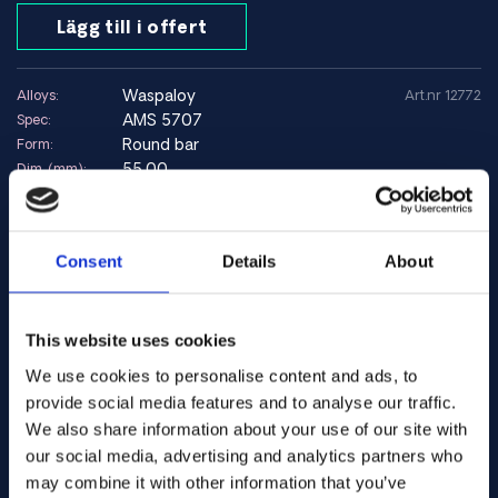
och i marina miljöer med saltspray.
Lägg till i offert
Miljöer där Waspaloy fungerar väl
waspaloy
Gasturbinmotorer
Alloys:
Art.nr 12772
AMS 5707
Flygindustrin
Spec:
Round bar
Högtemperaturmiljöer
Form:
55.00
Applikationer med cyklisk termisk belastning
Dim. (mm):
Warehouse:
I lager: 92.79 kg
Lager:
Miljöer som bör undvikas
Lägg till i offert
Consent
Details
About
Applikationer där enklare legeringar ger tillräcklig prestanda
Miljöer där korrosionsbeständighet är viktigare än
högtemperaturhållfasthet
waspaloy
Alloys:
Art.nr .... GB127
This website uses cookies
Spec:
Round bar
We use cookies to personalise content and ads, to
Form:
Tekniska data
12.70
Dim. (mm):
provide social media features and to analyse our traffic.
Sträckgräns (0,2 %)
~800–1000 MPa
Warehouse:
We also share information about your use of our site with
Beställningsbar vara
Lager:
our social media, advertising and analytics partners who
Draghållfasthet
~1000–1200 MPa
Kontakta oss här för beställning
may combine it with other information that you’ve