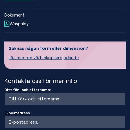
Legeringen används främst i gasturbinmotorer och
flygindustrin där komponenter utsätts för höga
Dokument:
temperaturer, mekanisk belastning och aggressiva miljöer.
Waspaloy
Waspaloy behåller sin hållfasthet vid temperaturer upp till
cirka 650°C i kritiska roterande komponenter och upp till
cirka 870°C i mindre belastade komponenter.
Saknas någon form eller dimension?
Egenskaper hos Waspaloy
Läs mer om vårt inköpserbjudande
Waspaloy är en nickelbaserad superlegering vars höga
temperaturhållfasthet kommer från en kombination av
solidlösningsförstärkning och åldringshärdning.
Molybden, kobolt och krom bidrar till
Kontakta oss för mer info
solidlösningsförstärkning medan aluminium och titan
Ditt för- och efternamn:
möjliggör åldringshärdning, vilket ger mycket hög hållfasthet
och stabilitet vid höga temperaturer.
Typ:
åldringshärdbar nickelbaserad superlegering
Legering:
Ni-Cr-Co-Mo-Ti-Al
E-postadress:
Struktur:
åldringshärdbar nickelbaserad superlegering
Beteckningar:
Waspaloy, UNS N07001, W.Nr. 2.4654
Typisk sammansättning:
Ni ~balans, Cr ~19 %, Co ~13 %,