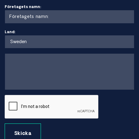
Mo ~4 %, Ti ~3 %, Al ~1.4 %
Företagets namn:
Fördelar
Land:
Mycket hög hållfasthet vid höga temperaturer
God oxidationsbeständighet
God motståndskraft mot krypning och utmattning
Stabil struktur vid höga temperaturer
God korrosionsbeständighet i gasturbinmiljöer
Begränsningar
Högre materialkostnad än standard nickelbaserade
legeringar
Bearbetning kan vara mer krävande
Värmebehandling krävs för att uppnå optimal hållfasthet
Vanliga produktformer för Waspaloy
Rundstång