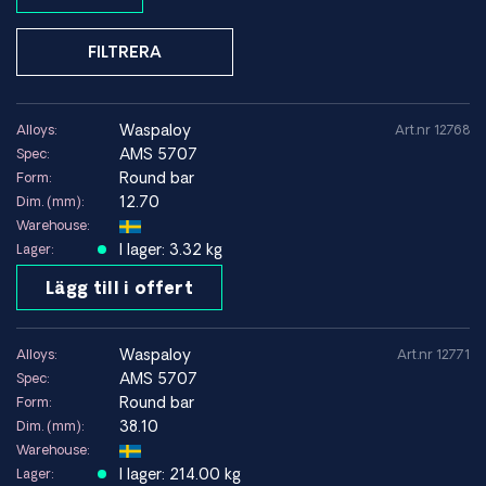
Smidesämnen
Plåt och band
FILTRERA
Fästelement
Specialdimensioner enligt ritning
waspaloy
Alloys:
Art.nr 12768
Typiska komponenter tillverkade i Waspaloy
AMS 5707
Spec:
Kompressorskivor
Round bar
Form:
Rotorskivor
12.70
Dim. (mm):
Axlar
Warehouse:
Tätningar och ringar
I lager: 3.32 kg
Lager:
Turbinhöljen
Lägg till i offert
Fästelement för flyg- och turbinsystem
Komponenter i flygplans- och missilsystem
waspaloy
Alloys:
Art.nr 12771
Korrosions- och oxidationsbeständighet
AMS 5707
Spec:
Round bar
Form:
Waspaloy har god oxidationsbeständighet och fungerar väl
38.10
Dim. (mm):
i miljöer med frekventa termiska cykler samt vid kontinuerlig
Warehouse:
exponering för höga temperaturer.
I lager: 214.00 kg
Lager:
Legeringen har visat god prestanda i gasturbinatmosfärer