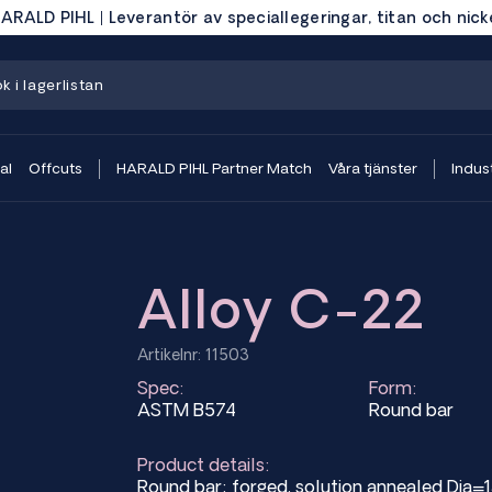
ARALD PIHL | Leverantör av speciallegeringar, titan och nick
al
Offcuts
HARALD PIHL Partner Match
Våra tjänster
Indust
Alloy C-22
Artikelnr: 11503
Spec:
Form:
ASTM B574
Round bar
Product details:
Round bar; forged, solution annealed Di