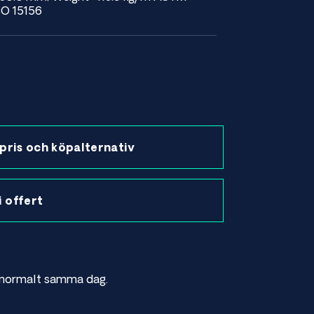
O 15156
pris och köpalternativ
 i offert
as normalt samma dag.