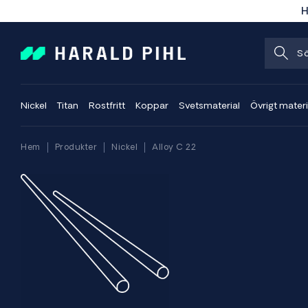
H
Nickel
Titan
Rostfritt
Koppar
Svetsmaterial
Övrigt materi
Hem
Produkter
Nickel
Alloy C 22