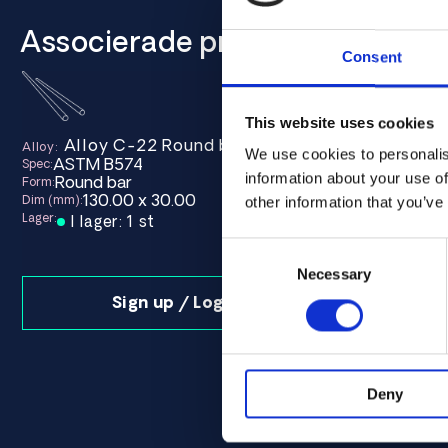
Associerade produkter
Consent
This website uses cookies
Alloy C-22 Round bar 130.00 x 30.00 ASTM B
Alloy:
We use cookies to personalis
ASTM B574
Spec:
information about your use of
Round bar
Form:
130.00 x 30.00
Dim (mm):
other information that you’ve
Lager:
I lager: 1 st
Consent
Selection
Necessary
Sign up / Login
Deny