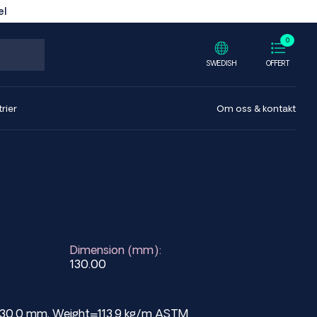
el
0
SWEDISH
OFFERT
rier
Om oss & kontakt
Dimension (mm):
130.00
a=130.0 mm, Weight=113.9 kg/m ASTM