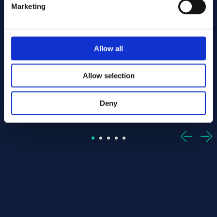
Marketing
- Offcut
r 25.40 x 870.00 ASTM B574 - Offcut
Alloy:
Alloy C-22 Round bar 25.40 x 495.00 ASTM B574 -
Alloy:
Alloy C-22 Round bar
Allow all
Spec:
ASTM B574
Spec:
ASTM B574
Form:
Round bar
Form:
Round bar
Dim (mm):
25.40 x 495.00
Dim (mm):
25.40 x 660.00
Allow selection
I lager: 1 st
I lager: 1 st
Deny
Sign up / Login
Sign up / Login