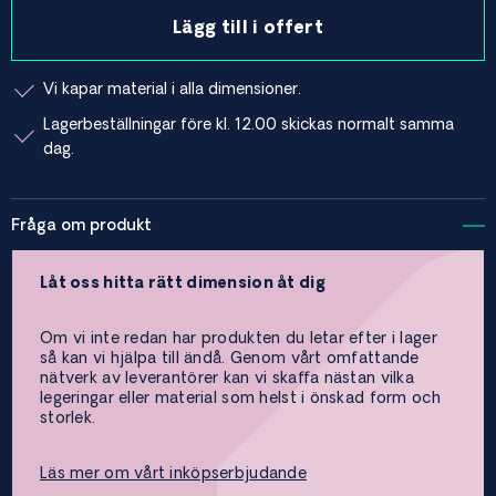
Lägg till i offert
Vi kapar material i alla dimensioner.
Lagerbeställningar före kl. 12.00 skickas normalt samma
dag.
Fråga om produkt
Låt oss hitta rätt dimension åt dig
Om vi inte redan har produkten du letar efter i lager
så kan vi hjälpa till ändå. Genom vårt omfattande
nätverk av leverantörer kan vi skaffa nästan vilka
legeringar eller material som helst i önskad form och
storlek.
Läs mer om vårt inköpserbjudande