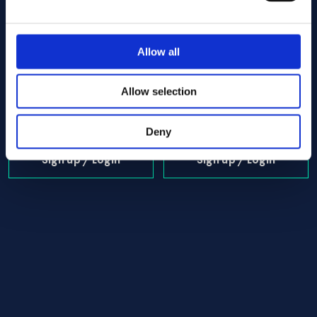
Allow all
Alloy:
Alloy C-22 Round bar 31.75 x 1310.00 ASTM B574 -
Alloy:
Alloy C-22 Round bar 
Spec:
ASTM B574
Spec:
ASTM B574
Form:
Round bar
Form:
Round bar
Allow selection
Dim (mm):
31.75 x 1310.00
Dim (mm):
31.75 x 2415.00
I lager: 1 st
I lager: 1 st
Deny
Sign up / Login
Sign up / Login