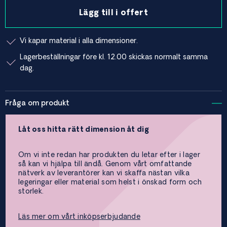
Lägg till i offert
Vi kapar material i alla dimensioner.
Lagerbeställningar före kl. 12.00 skickas normalt samma
dag.
Fråga om produkt
Låt oss hitta rätt dimension åt dig
Om vi inte redan har produkten du letar efter i lager
så kan vi hjälpa till ändå. Genom vårt omfattande
nätverk av leverantörer kan vi skaffa nästan vilka
legeringar eller material som helst i önskad form och
storlek.
Läs mer om vårt inköpserbjudande