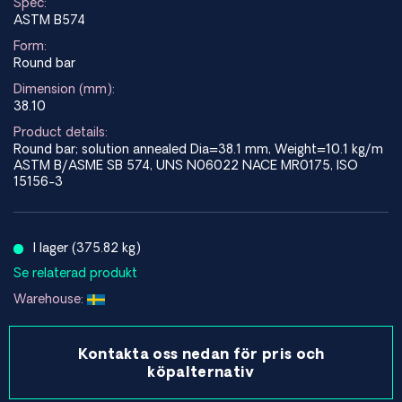
Spec:
ASTM B574
Form:
Round bar
Dimension (mm):
38.10
Product details:
Round bar; solution annealed Dia=38.1 mm, Weight=10.1 kg/m
ASTM B/ASME SB 574, UNS N06022 NACE MR0175, ISO
15156-3
I lager (375.82 kg)
Se relaterad produkt
Warehouse:
Kontakta oss nedan för pris och
köpalternativ