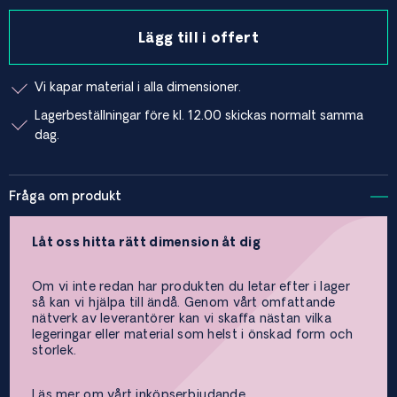
Lägg till i offert
Vi kapar material i alla dimensioner.
Lagerbeställningar före kl. 12.00 skickas normalt samma
dag.
Fråga om produkt
Låt oss hitta rätt dimension åt dig
Om vi inte redan har produkten du letar efter i lager
så kan vi hjälpa till ändå. Genom vårt omfattande
nätverk av leverantörer kan vi skaffa nästan vilka
legeringar eller material som helst i önskad form och
storlek.
Läs mer om vårt inköpserbjudande