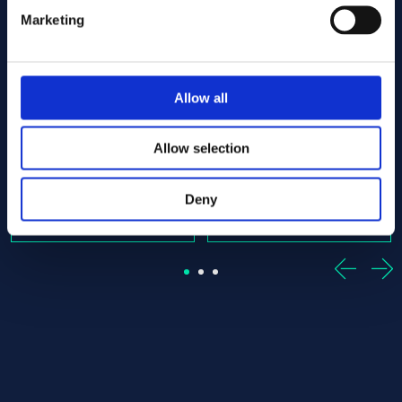
Associerade produkter
Marketing
- Offcut
r 38.10 x 800.00 ASTM B574 - Offcut
Alloy:
Alloy C-22 Round bar 38.10 x 1180.00 ASTM B574 -
Alloy:
Alloy C-22 Round bar 
Allow all
Spec:
ASTM B574
Spec:
ASTM B574
Form:
Round bar
Form:
Round bar
Dim (mm):
38.10 x 1180.00
Dim (mm):
38.10 x 1910.00
Allow selection
I lager: 1 st
I lager: 1 st
Deny
Sign up / Login
Sign up / Login