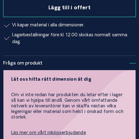
Lägg till i offert
Vi kapar material i alla dimensioner.
Lagerbeställningar före kl. 12.00 skickas normalt samma
dag.
Fråga om produkt
Låt oss hitta rätt dimension åt dig
Om vi inte redan har produkten du letar efter i lager
så kan vi hjälpa till ändå. Genom vårt omfattande
nätverk av leverantörer kan vi skaffa nästan vilka
legeringar eller material som helst i önskad form och
storlek.
Läs mer om vårt inköpserbjudande