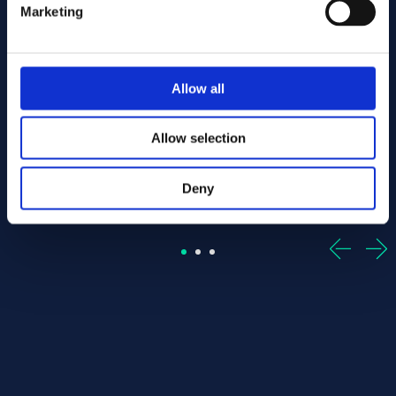
Marketing
- Offcut
r 50.80 x 630.00 ASTM B574 - Offcut
Alloy:
Alloy C-22 Round bar 50.80 x 150.00 ASTM B574 -
Alloy:
Alloy C-22 Round bar
Allow all
Spec:
ASTM B574
Spec:
ASTM B574
Form:
Round bar
Form:
Round bar
Dim (mm):
50.80 x 150.00
Dim (mm):
50.80 x 2080.00
Allow selection
I lager: 1 st
I lager: 1 st
Deny
Sign up / Login
Sign up / Login