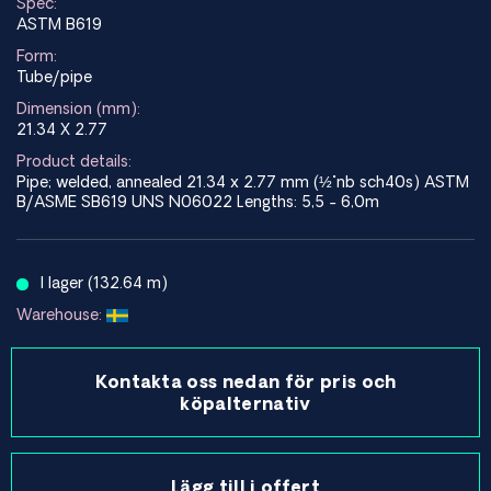
Spec:
ASTM B619
Form:
Tube/pipe
Dimension (mm):
21.34 X 2.77
Product details:
Pipe; welded, annealed 21.34 x 2.77 mm (½"nb sch40s) ASTM
B/ASME SB619 UNS N06022 Lengths: 5,5 - 6,0m
I lager (132.64 m)
Warehouse:
Kontakta oss nedan för pris och
köpalternativ
Lägg till i offert