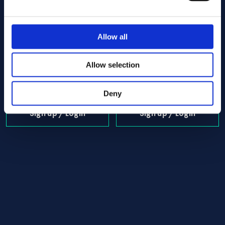
Allow all
Alloy:
Alloy C-22 Tube/pipe 48.30 x 460.00 ASTM B619 -
Alloy:
Alloy C-22 Tube/pipe 
Spec:
ASTM B619
Spec:
ASTM B619
Form:
Tube/pipe
Form:
Tube/pipe
Allow selection
Dim (mm):
48.30 x 460.00
Dim (mm):
48.30 x 665.00
I lager: 1 st
I lager: 1 st
Deny
Sign up / Login
Sign up / Login