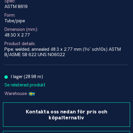
Spec:
ASTM B619
Form:
Tube/pipe
Dimension (mm):
48.30 X 2.77
Product details:
Pipe; welded, annealed 48.3 x 2.77 mm (1½" sch10s) ASTM
B/ASME SB 622 UNS N06022
I lager (28.98 m)
Se relaterad produkt
Warehouse:
Kontakta oss nedan för pris och
köpalternativ