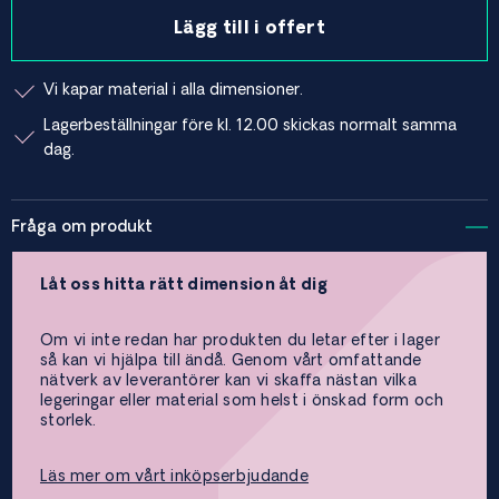
Lägg till i offert
Vi kapar material i alla dimensioner.
Lagerbeställningar före kl. 12.00 skickas normalt samma
dag.
Fråga om produkt
Låt oss hitta rätt dimension åt dig
Om vi inte redan har produkten du letar efter i lager
så kan vi hjälpa till ändå. Genom vårt omfattande
nätverk av leverantörer kan vi skaffa nästan vilka
legeringar eller material som helst i önskad form och
storlek.
Läs mer om vårt inköpserbjudande