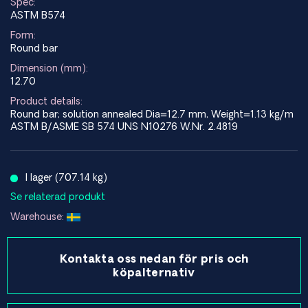
Spec:
ASTM B574
Form:
Round bar
Dimension (mm):
12.70
Product details:
Round bar; solution annealed Dia=12.7 mm, Weight=1.13 kg/m
ASTM B/ASME SB 574 UNS N10276 W.Nr. 2.4819
I lager (707.14 kg)
Se relaterad produkt
Warehouse:
Kontakta oss nedan för pris och
köpalternativ