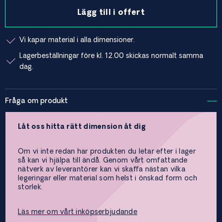
Lägg till i offert
Vi kapar material i alla dimensioner.
Lagerbeställningar före kl. 12.00 skickas normalt samma
dag.
Fråga om produkt
Låt oss hitta rätt dimension åt dig
Om vi inte redan har produkten du letar efter i lager
så kan vi hjälpa till ändå. Genom vårt omfattande
nätverk av leverantörer kan vi skaffa nästan vilka
legeringar eller material som helst i önskad form och
storlek.
Läs mer om vårt inköpserbjudande