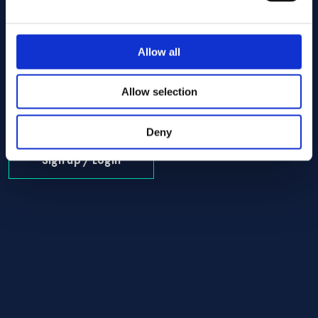
Allow all
Alloy:
Alloy C-276 Round bar 12.70 x 1280.00 ASTM B574
Spec:
ASTM B574
Form:
Round bar
Allow selection
Dim (mm):
12.70 x 1280.00
I lager: 1 st
Deny
Sign up / Login