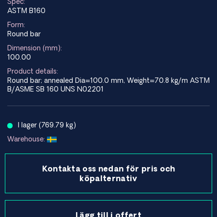
Spec:
ASTM B160
Form:
Round bar
Dimension (mm):
100.00
Product details:
Round bar; annealed Dia=100.0 mm, Weight=70.8 kg/m ASTM
B/ASME SB 160 UNS N02201
I lager (769.79 kg)
Warehouse:
Kontakta oss nedan för pris och
köpalternativ
Lägg till i offert