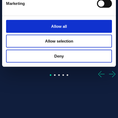
Marketing
160 - Offcut
d bar 30.00 x 755.00 ASTM B160 - Offcut
Alloy:
Nickel 200/201 Round bar 30.00 x 1635.00 ASTM B
Alloy:
Nickel 200/201 Round
Allow all
Spec:
ASTM B160
Spec:
ASTM B160
Form:
Round bar
Form:
Round bar
Dim (mm):
30.00 x 1635.00
Dim (mm):
30.00 x 320.00
Allow selection
I lager: 1 st
I lager: 1 st
Deny
Sign up / Login
Sign up / Login