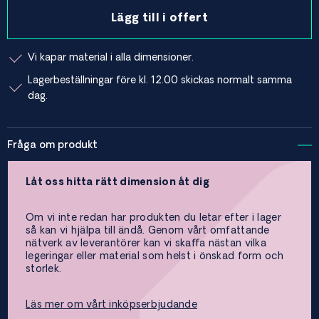
Lägg till i offert
Vi kapar material i alla dimensioner.
Lagerbeställningar före kl. 12.00 skickas normalt samma
dag.
Fråga om produkt
Låt oss hitta rätt dimension åt dig
Om vi inte redan har produkten du letar efter i lager
så kan vi hjälpa till ändå. Genom vårt omfattande
nätverk av leverantörer kan vi skaffa nästan vilka
legeringar eller material som helst i önskad form och
storlek.
Läs mer om vårt inköpserbjudande