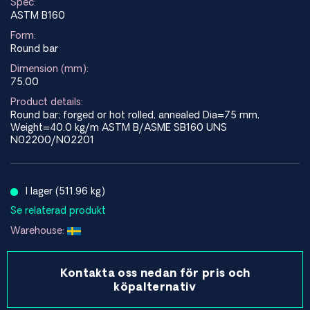
Spec:
ASTM B160
Form:
Round bar
Dimension (mm):
75.00
Product details:
Round bar; forged or hot rolled, annealed Dia=75 mm,
Weight=40.0 kg/m ASTM B/ASME SB160 UNS
N02200/N02201
I lager (511.96 kg)
Se relaterad produkt
Warehouse:
Kontakta oss nedan för pris och
köpalternativ