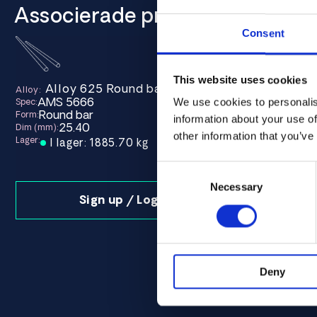
Associerade produkter
Consent
This website uses cookies
Alloy 625 Round bar 25.40 AMS 5666
Alloy:
AMS 5666
We use cookies to personalis
Spec:
Round bar
Form:
information about your use of
25.40
Dim (mm):
other information that you’ve
Lager:
I lager: 1885.70 kg
Consent
Selection
Necessary
Sign up / Login
Deny