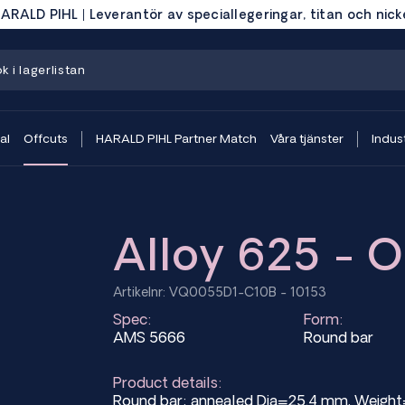
ARALD PIHL | Leverantör av speciallegeringar, titan och nick
al
Offcuts
HARALD PIHL Partner Match
Våra tjänster
Indust
Alloy 625 - O
Artikelnr: VQ0055D1-C10B - 10153
Spec:
Form:
AMS 5666
Round bar
Product details:
Round bar; annealed Dia=25.4 mm, Weig