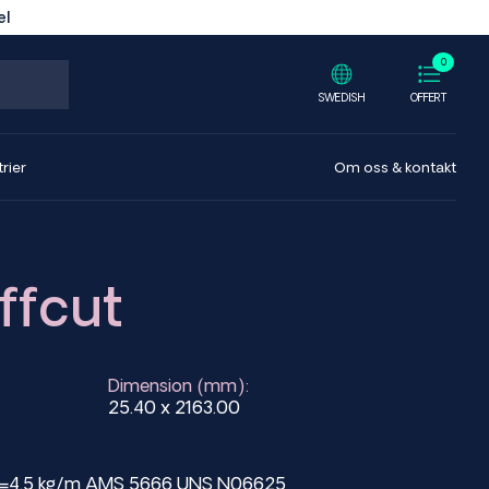
el
0
SWEDISH
OFFERT
rier
Om oss & kontakt
ffcut
Dimension (mm):
25.40 x 2163.00
ht=4.5 kg/m AMS 5666 UNS N06625