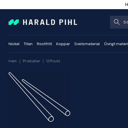
H
Nickel
Titan
Rostfritt
Koppar
Svetsmaterial
Övrigt materi
Hem
Produkter
Offcuts