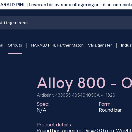
ARALD PIHL | Leverantör av speciallegeringar, titan och nick
al
Offcuts
HARALD PIHL Partner Match
Våra tjänster
Indust
Alloy 800 - O
Artikelnr: 438655 435404050A - 11826
Spec:
Form:
N/A
Round bar
Product details:
Round bar; annealed Dia=70.0 mm, Weigh