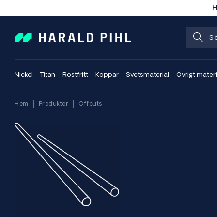
H
Nickel
Titan
Rostfritt
Koppar
Svetsmaterial
Övrigt materi
Hem
Produkter
Offcuts