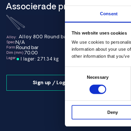
Associerade produkter
Consent
This website uses cookies
Alloy 800 Round bar 70.00
Alloy:
N/A
We use cookies to personalis
Spec:
Round bar
Form:
information about your use of
70.00
Dim (mm):
other information that you’ve
Lager:
I lager: 271.34 kg
Consent
Selection
Necessary
Sign up / Login
Deny