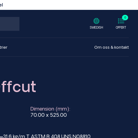
el
0
SWEDISH
OFFERT
rier
Om oss & kontakt
ffcut
Dimension (mm):
70.00 x 525.00
t=31.6 kg/m T ASTM B 408 UNS N08810