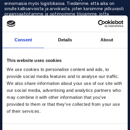
erinomaisia myös logistiikassa. Tiedämme, että aika on
sinulle kallisarvoista ja arvokasta, joten karsimme jatkuvasti
organisaatiotamme ja optimoimme tilojamme, jotta
prosessi olisi mahdollisimman tehokas. Suuren
erikoisseosvarastomme ja ainutlaatuisten sisäisten
palveluidemme ansiosta voi itse asiassa olla, että olemme
alan nopein. Mutta emme ole pelkästään nopeita, vaan
Consent
Details
About
emme koskaan tingi laadusta, ja turvallisuutesi vuoksi
varmistamme aina, että tarvittavat asiakirjat ovat kunnossa.
This website uses cookies
We use cookies to personalise content and ads, to
provide social media features and to analyse our traffic.
We also share information about your use of our site with
our social media, advertising and analytics partners who
may combine it with other information that you’ve
provided to them or that they’ve collected from your use
of their services.