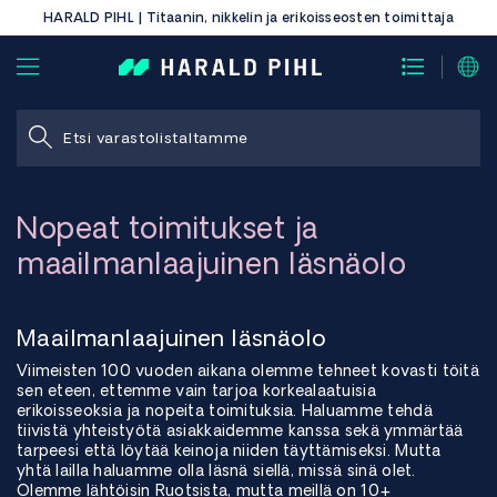
HARALD PIHL | Titaanin, nikkelin ja erikoisseosten toimittaja
Nopeat toimitukset ja
maailmanlaajuinen läsnäolo
Maailmanlaajuinen läsnäolo
Viimeisten 100 vuoden aikana olemme tehneet kovasti töitä
sen eteen, ettemme vain tarjoa korkealaatuisia
erikoisseoksia ja nopeita toimituksia. Haluamme tehdä
tiivistä yhteistyötä asiakkaidemme kanssa sekä ymmärtää
tarpeesi että löytää keinoja niiden täyttämiseksi. Mutta
yhtä lailla haluamme olla läsnä siellä, missä sinä olet.
Olemme lähtöisin Ruotsista, mutta meillä on 10+