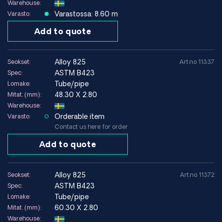
Warehouse:
Rajoitukset
Varastossa: 8.60 m
Varasto:
Korkeammat materiaalikustannukset kuin tavallisilla
ruostumattomilla teräksillä
Add to quote
Alhaisempi lujuus kuin joillakin erkautuskarkenevilla
superseoksilla
alloy 825
Seokset:
Art.no 11337
Voi olla vaativampi työstää kuin austeniittinen ruostumaton
ASTM B423
Spec:
teräs
Tube/pipe
Lomake:
48.30 X 2.80
Mitat. (mm):
Tyypillisiä käyttökohteita
Warehouse:
Orderable item
Kemian prosessiteollisuus
Varasto:
Contact us here for order
Lämmönvaihtimet, reaktorit, putkistot ja paineastiat
aggressiivisissa happamissa ympäristöissä.
Add to quote
Öljy- ja Kaasu
Komponentit happamiin ympäristöihin ja klorideille ja
rikkivedylle altistuviin laitteisiin.
alloy 825
Seokset:
Art.no 11372
Ympäristötekniikka
ASTM B423
Spec:
Savukaasujen puhdistus, pesurit ja saasteiden
Tube/pipe
Lomake:
torjuntajärjestelmät.
60.30 X 2.80
Mitat. (mm):
Meri- ja offshore-teollisuus
Warehouse: