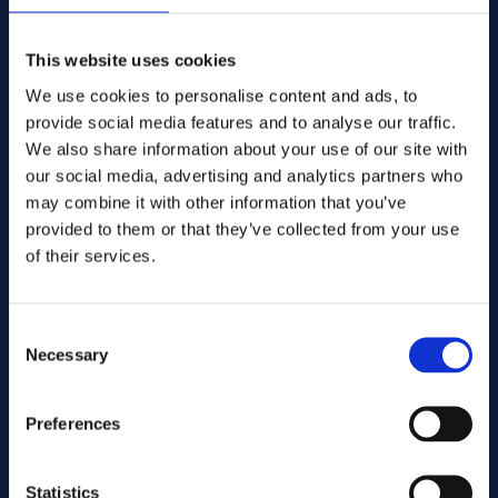
Add to quote
This website uses cookies
alloy 825
Seokset:
Art.no 11448
We use cookies to personalise content and ads, to
ASTM B425
Spec:
Round bar
Lomake:
provide social media features and to analyse our traffic.
150.00
Mitat. (mm):
We also share information about your use of our site with
Warehouse:
our social media, advertising and analytics partners who
Varastossa: 131.17 kg
Varasto:
may combine it with other information that you’ve
provided to them or that they’ve collected from your use
Add to quote
of their services.
alloy 825
Seokset:
Art.no 11449
ASTM B425
Spec:
Consent
Round bar
Lomake:
Necessary
Selection
170.00
Mitat. (mm):
Warehouse:
Orderable item
Preferences
Varasto:
Contact us here for order
Add to quote
Statistics