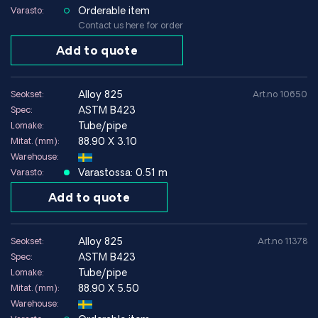
Laitteet, joissa korroosionkestävyyden ja lujuuden
Orderable item
Varasto:
yhdistelmä on ratkaisevan tärkeää.
Contact us here for order
Add to quote
Korroosionkestävyys
Seos 825 tarjoaa erittäin hyvän kestävyyden rikkihapolle,
alloy 825
Seokset:
Art.no 10650
fosforihapolle, typpihapolle ja orgaanisille hapoille sekä
ASTM B423
Spec:
klorideja sisältäville ympäristöille.
Tube/pipe
Lomake:
88.90 X 3.10
Mitat. (mm):
Materiaalilla on myös hyvä kestävyys
Warehouse:
jännityskorroosiohalkeilua ja raerajakorroosiota vastaan,
Varastossa: 0.51 m
Varasto:
joten se sopii hyvin hitsattuihin rakenteisiin vaativissa
Add to quote
ympäristöissä.
alloy 825
Seokset:
Art.no 11378
Ympäristöt, joissa Alloy 825 toimii hyvin
ASTM B423
Spec:
Hapettavat ja pelkistävät hapot
Tube/pipe
Lomake:
Kloridipitoiset prosessiympäristöt
88.90 X 5.50
Mitat. (mm):
Happokaasu (H₂S)
Warehouse:
Kemialliset prosessilaitteet