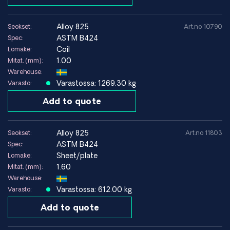
Vahvuutemme
ISO 9001- ja AS9120-sertifioitu laadunhallinta
alloy 825
Seokset:
Art.no 10790
Täysi jäljitettävyys standardin EN 10204 3.1 mukaisesti
ASTM B424
Spec:
Materiaalit ASTM-, ASME- ja kansainvälisten standardien
Coil
Lomake:
mukaisesti
1.00
Mitat. (mm):
Leikkaus ja sovitus piirustusten mukaan
Warehouse:
Nopea toimitus maailmanlaajuisesti
Varastossa: 1269.30 kg
Varasto:
Add to quote
alloy 825
Seokset:
Art.no 11803
ASTM B424
Spec:
Sheet/plate
Lomake:
1.60
Mitat. (mm):
Warehouse:
Varastossa: 612.00 kg
Varasto:
Add to quote