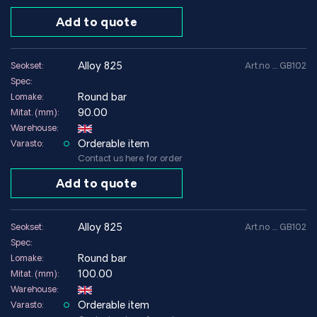
Add to quote
alloy 825
Seokset:
Art.no .... GB102
Spec:
Round bar
Lomake:
90.00
Mitat. (mm):
Warehouse:
Orderable item
Varasto:
Contact us here for order
Add to quote
alloy 825
Seokset:
Art.no .... GB102
Spec:
Round bar
Lomake:
100.00
Mitat. (mm):
Warehouse:
Orderable item
Varasto: