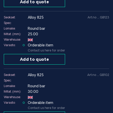
Add to quote
alloy 825
Seokset:
Art.no .... GB123
Spec:
Round bar
Lomake:
25.00
Mitat. (mm):
Warehouse:
Orderable item
Varasto:
Contact us here for order
Add to quote
alloy 825
Seokset:
Art.no .... GB102
Spec:
Round bar
Lomake:
30.00
Mitat. (mm):
Warehouse:
Orderable item
Varasto:
Contact us here for order