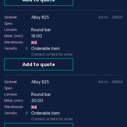
alloy 825
Seokset:
Art.no .... GB120
Spec:
Round bar
Lomake:
16.00
Mitat. (mm):
Warehouse:
Orderable item
Varasto:
Contact us here for order
Add to quote
alloy 825
Seokset:
Art.no .... GB102
Spec:
Round bar
Lomake:
20.00
Mitat. (mm):
Warehouse:
Orderable item
Varasto:
Contact us here for order