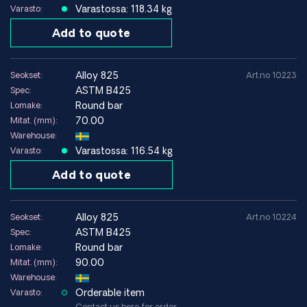
Varastossa: 118.34 kg
Varasto:
Add to quote
alloy 825
Seokset:
Art.no 10223
ASTM B425
Spec:
Round bar
Lomake:
70.00
Mitat. (mm):
Warehouse:
Varastossa: 116.54 kg
Varasto:
Add to quote
alloy 825
Seokset:
Art.no 10224
ASTM B425
Spec:
Round bar
Lomake:
90.00
Mitat. (mm):
Warehouse:
Orderable item
Varasto:
Contact us here for order