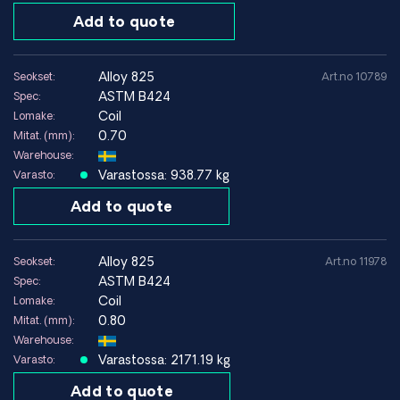
enimmäisarvo
≤540°C
Add to quote
lämpötila
Erittäin hyvä – suositeltava
lisäainemateriaali INCOLOY®
alloy 825
Seokset:
Art.no 10789
Hitsauskyky
65 ja hitsauselektrodit
ASTM B424
Spec:
INCOLOY® 135
Coil
Lomake:
0.70
Mitat. (mm):
Warehouse:
Maailmanlaajuisen luotettavien toimittajien verkostomme
Varastossa: 938.77 kg
Varasto:
ansiosta tarjoamme räätälöityjä ratkaisuja ja nopean
pääsyn tarpeisiisi sopivaan nikkelipohjaiseen seokseen.
Add to quote
Ota meihin yhteyttä
, jos tarvitset teknistä neuvontaa tai
alloy 825
Seokset:
Art.no 11978
tarjouksen – autamme sinua löytämään oikean materiaalin
ASTM B424
Spec:
sovellukseesi.
Coil
Lomake:
0.80
Mitat. (mm):
Warehouse:
Osta Alloy 825 HARALD PIHL:ltä
– korroosionkestävien
Varastossa: 2171.19 kg
Varasto:
nikkeliseosten asiantuntijaltasi maailmanlaajuisella
toimituksella.
Add to quote