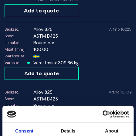
Add to quote
alloy 825
Seokset:
Art.no 10225
ASTM B425
Spec:
Round bar
Lomake:
100.00
Mitat. (mm):
Warehouse:
Varastossa: 309.66 kg
Varasto:
Add to quote
alloy 825
Seokset:
Art.no 10709
ASTM B425
Spec:
Round bar
Lomake:
125.00
Mitat. (mm):
Warehouse:
Varastossa: 272.18 kg
Varasto:
Consent
Details
About