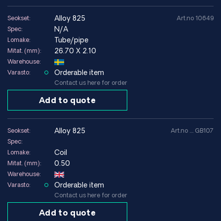
alloy 825
Seokset:
Art.no 10649
N/A
Spec:
Tube/pipe
Lomake:
26.70 X 2.10
Mitat. (mm):
Warehouse:
Orderable item
Varasto:
Contact us here for order
Add to quote
alloy 825
Seokset:
Art.no .... GB107
Spec:
Coil
Lomake:
0.50
Mitat. (mm):
Warehouse:
Orderable item
Varasto:
Contact us here for order
Add to quote