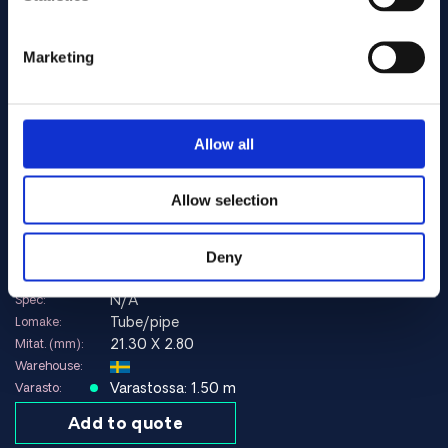
alloy 825
Seokset:
Art.no 11450
Marketing
ASTM B425
Spec:
Round bar
Lomake:
200.00
Mitat. (mm):
Warehouse:
Allow all
Orderable item
Varasto:
Contact us here for order
Allow selection
Add to quote
Deny
alloy 825
Seokset:
Art.no 10648
N/A
Spec:
Tube/pipe
Lomake:
21.30 X 2.80
Mitat. (mm):
Warehouse:
Varastossa: 1.50 m
Varasto:
Add to quote