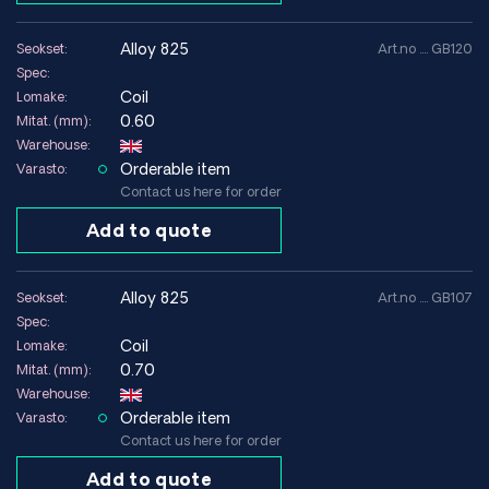
alloy 825
Seokset:
Art.no .... GB120
Spec:
Coil
Lomake:
0.60
Mitat. (mm):
Warehouse:
Orderable item
Varasto:
Contact us here for order
Add to quote
alloy 825
Seokset:
Art.no .... GB107
Spec:
Coil
Lomake:
0.70
Mitat. (mm):
Warehouse:
Orderable item
Varasto:
Contact us here for order
Add to quote