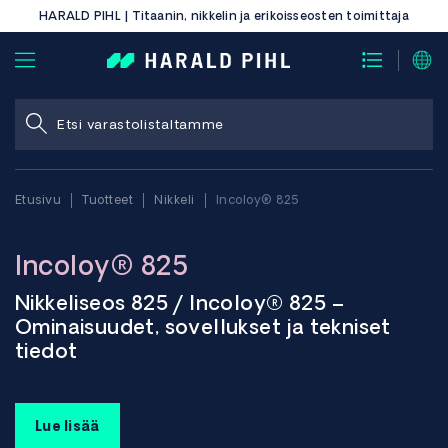
HARALD PIHL | Titaanin, nikkelin ja erikoisseosten toimittaja
Etusivu
Tuotteet
Nikkeli
Incoloy® 825
Incoloy® 825
Nikkeliseos 825 / Incoloy® 825 –
Ominaisuudet, sovellukset ja tekniset
tiedot
Seos 825, joka tunnetaan myös nimellä Incoloy® 825, on
Lue lisää
nikkeli-rauta-kromiseos, johon on lisätty molybdeeniä,