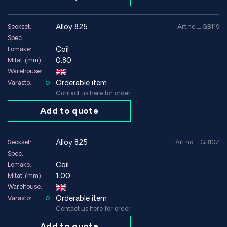
alloy 825
Seokset:
Art.no .... GB119
Spec:
Coil
Lomake:
0.80
Mitat. (mm):
Warehouse:
Orderable item
Varasto:
Contact us here for order
Add to quote
alloy 825
Seokset:
Art.no .... GB107
Spec:
Coil
Lomake:
1.00
Mitat. (mm):
Warehouse:
Orderable item
Varasto:
Contact us here for order
Add to quote