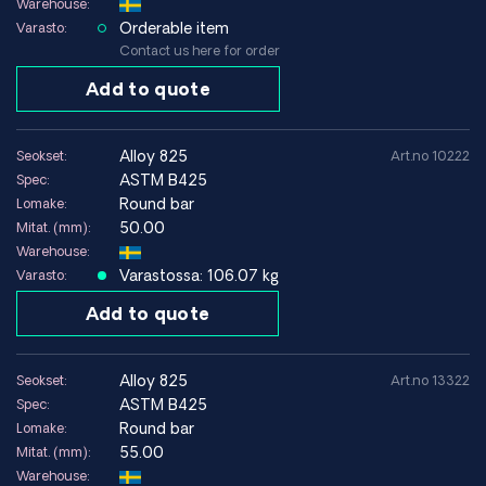
Warehouse:
Orderable item
Varasto:
Contact us here for order
Add to quote
alloy 825
Seokset:
Art.no 10222
ASTM B425
Spec:
Round bar
Lomake:
50.00
Mitat. (mm):
Warehouse:
Varastossa: 106.07 kg
Varasto:
Add to quote
alloy 825
Seokset:
Art.no 13322
ASTM B425
Spec:
Round bar
Lomake:
55.00
Mitat. (mm):
Warehouse: