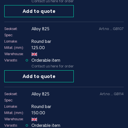
Contact us here for order
Add to quote
alloy 825
Seokset:
Art.no .... GB107
Spec:
Round bar
Lomake:
125.00
Mitat. (mm):
Warehouse:
Orderable item
Varasto:
Contact us here for order
Add to quote
alloy 825
Seokset:
Art.no .... GB114
Spec:
Round bar
Lomake:
150.00
Mitat. (mm):
Warehouse:
Orderable item
Varasto: