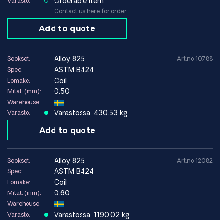
Orderable item
Varasto:
Contact us here for order
Vältettävät ympäristöt
Add to quote
Sovellukset, joissa yksinkertaisemmat ruostumattomat
materiaalit tarjoavat riittävän suorituskyvyn
Erittäin korkeat lämpötilat materiaalin suunnittelurajan
alloy 825
Seokset:
Art.no 10788
yläpuolella
ASTM B424
Spec:
Coil
Lomake:
0.50
Mitat. (mm):
Tekniset tiedot (hehkutettu tila)
Warehouse:
Varastossa: 430.53 kg
Varasto:
Myötöraja (0,2 %)
~220–310 MPa
Add to quote
Vetolujuus
~550–750 MPa
Murtovenymä
~30–45 %
alloy 825
Seokset:
Art.no 12082
ASTM B424
Spec:
Tiheys
~8,14 g/cm³
Coil
Lomake:
0.60
Mitat. (mm):
Elastisuusmoduuli
~200 GPa
Warehouse:
Suositeltu
Varastossa: 1190.02 kg
Varasto: