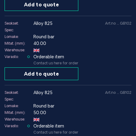
Add to quote
alloy 825
Seokset:
Art.no .... GB102
Spec:
Round bar
Lomake:
40.00
Mitat. (mm):
Warehouse:
Orderable item
Varasto:
Contact us here for order
Add to quote
alloy 825
Seokset:
Art.no .... GB102
Spec:
Round bar
Lomake:
50.00
Mitat. (mm):
Warehouse:
Orderable item
Varasto:
Contact us here for order