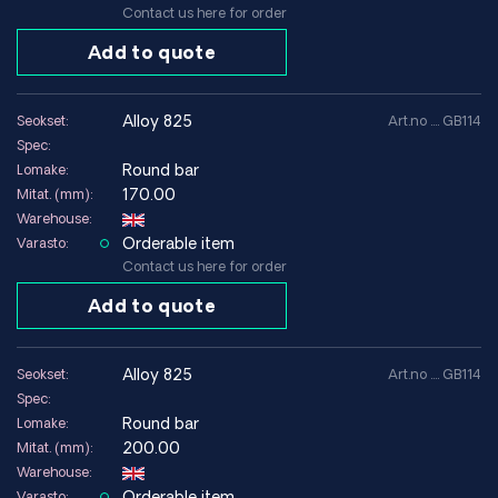
Contact us here for order
Add to quote
alloy 825
Seokset:
Art.no .... GB114
Spec:
Round bar
Lomake:
170.00
Mitat. (mm):
Warehouse:
Orderable item
Varasto:
Contact us here for order
Add to quote
alloy 825
Seokset:
Art.no .... GB114
Spec:
Round bar
Lomake:
200.00
Mitat. (mm):
Warehouse:
Orderable item
Varasto: