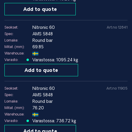
tarjouksen – autamme sinua löytämään oikean materiaalin
Add to quote
sovellukseesi.
Osta Nitronic 60 HARALD PIHL:ltä
– kulutusta ja
nitronic 60
Seokset:
Art.no 12641
korroosiota kestävien materiaalien asiantuntijaltasi
AMS 5848
Spec:
maailmanlaajuisella toimituksella.
Round bar
Lomake:
69.85
Mitat. (mm):
Vahvuutemme
Warehouse:
ISO 9001- ja AS9120-sertifioitu laadunhallinta
Varastossa: 1095.24 kg
Varasto:
Täysi jäljitettävyys standardin EN 10204 3.1 mukaisesti
Add to quote
Materiaalit ASTM-, ASME-, AMS- ja kansainvälisten
standardien mukaisesti
Leikkaus ja sovitus piirustusten mukaan
nitronic 60
Seokset:
Art.no 11905
Nopea toimitus maailmanlaajuisesti Euroopasta
AMS 5848
Spec:
Round bar
Lomake:
76.20
Mitat. (mm):
Warehouse:
Varastossa: 736.72 kg
Varasto:
Add to quote