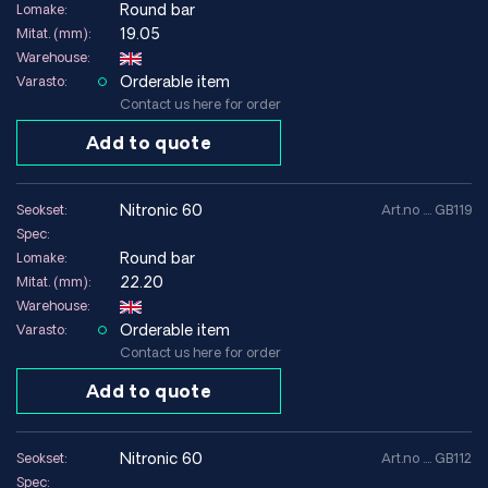
Round bar
Lomake:
19.05
Mitat. (mm):
Warehouse:
Orderable item
Varasto:
Contact us here for order
Add to quote
nitronic 60
Seokset:
Art.no .... GB119
Spec:
Round bar
Lomake:
22.20
Mitat. (mm):
Warehouse:
Orderable item
Varasto:
Contact us here for order
Add to quote
nitronic 60
Seokset:
Art.no .... GB112
Spec: