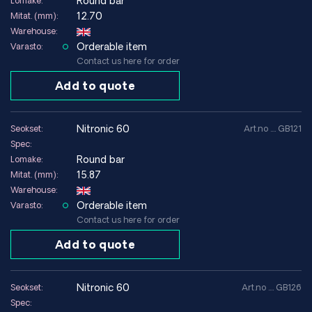
Round bar
Lomake:
12.70
Mitat. (mm):
Warehouse:
Orderable item
Varasto:
Contact us here for order
Add to quote
nitronic 60
Seokset:
Art.no .... GB121
Spec:
Round bar
Lomake:
15.87
Mitat. (mm):
Warehouse:
Orderable item
Varasto:
Contact us here for order
Add to quote
nitronic 60
Seokset:
Art.no .... GB126
Spec: