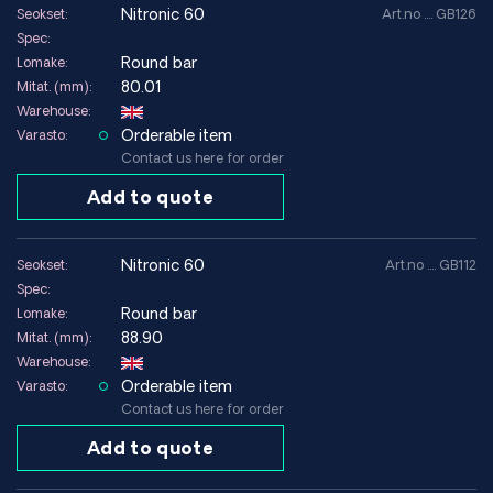
nitronic 60
Seokset:
Art.no .... GB126
Spec:
Round bar
Lomake:
80.01
Mitat. (mm):
Warehouse:
Orderable item
Varasto:
Contact us here for order
Add to quote
nitronic 60
Seokset:
Art.no .... GB112
Spec:
Round bar
Lomake:
88.90
Mitat. (mm):
Warehouse:
Orderable item
Varasto:
Contact us here for order
Add to quote