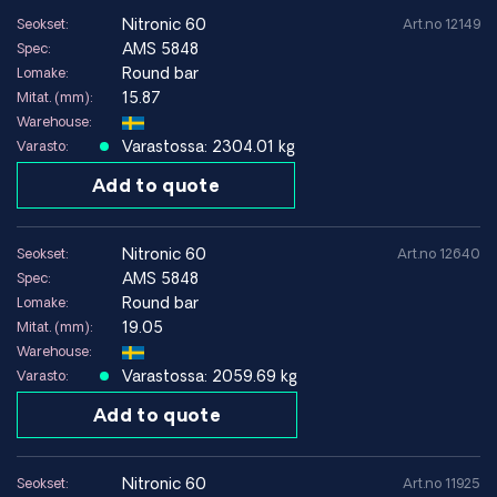
parannettu kulumis- ja syöpymiskestävyys
nitronic 60
Seokset:
Art.no 12149
Seos:
Fe-Cr-Ni-Mn-Si (Nitronic 60 / Alloy 218)
AMS 5848
Spec:
Rakenne:
Austeniittinen
Round bar
Lomake:
Nimikkeet:
Nitronic 60, Alloy 218, UNS S21800
15.87
Mitat. (mm):
Standardit:
AMS 5848, ASME SA 193, ASTM A193
Warehouse:
Varastossa: 2304.01 kg
Varasto:
Add to quote
Edut
Poikkeuksellinen kestävyys syöpymis- ja metalli-metalli-
kulumiselle
nitronic 60
Seokset:
Art.no 12640
Korkeampi kulumiskestävyys kuin 304- ja 316-teräksillä
AMS 5848
Spec:
Hyvä korroosionkestävyys
Round bar
Lomake:
Korkea lujuus standardiin verrattuna austeniittiset teräkset
19.05
Mitat. (mm):
Hyvä sitkeys ja muovattavuus
Warehouse:
Varastossa: 2059.69 kg
Varasto:
Rajoitukset
Add to quote
Heikompi korroosionkestävyys kuin runsasseosteisilla
nikkeliseoksilla
Ei tarkoitettu erittäin aggressiivisiin kemiallisiin ympäristöihin
nitronic 60
Seokset:
Art.no 11925
Voi olla vaativampi työstää kuin tavallinen ruostumaton