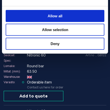
Spec:
Round bar
Lomake:
57.15
Mitat. (mm):
Allow all
Warehouse:
Orderable item
Varasto:
Allow selection
Contact us here for order
Add to quote
Deny
nitronic 60
Seokset:
Art.no .... GB122
Spec:
Round bar
Lomake:
63.50
Mitat. (mm):
Warehouse:
Orderable item
Varasto:
Contact us here for order
Add to quote