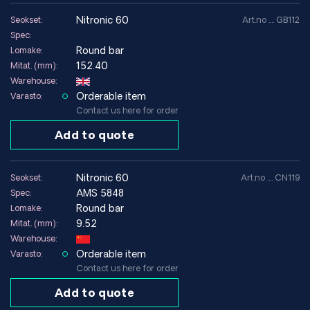
nitronic 60
Seokset:
Art.no .... GB112
Spec:
Round bar
Lomake:
152.40
Mitat. (mm):
Warehouse:
Orderable item
Varasto:
Contact us here for order
Add to quote
nitronic 60
Seokset:
Art.no .... CN119
AMS 5848
Spec:
Round bar
Lomake:
9.52
Mitat. (mm):
Warehouse:
Orderable item
Varasto:
Contact us here for order
Add to quote