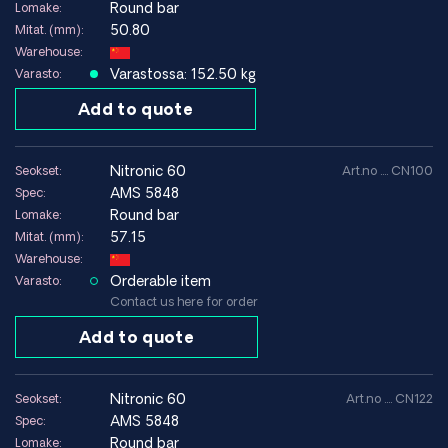
Round bar
Lomake:
50.80
Mitat. (mm):
Warehouse:
Varastossa: 152.50 kg
Varasto:
Add to quote
nitronic 60
Seokset:
Art.no .... CN100
AMS 5848
Spec:
Round bar
Lomake:
57.15
Mitat. (mm):
Warehouse:
Orderable item
Varasto:
Contact us here for order
Add to quote
nitronic 60
Seokset:
Art.no .... CN122
AMS 5848
Spec:
Round bar
Lomake: