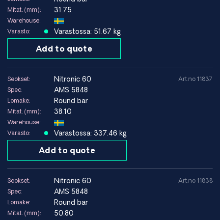
kulumista pikemminkin kuin äärimmäistä kemiallista
31.75
Mitat. (mm):
korroosiota.
Warehouse:
Varastossa: 51.67 kg
Varasto:
Ympäristöt, joissa Nitronic 60 toimii hyvin
Add to quote
Sovellukset, joissa metalli-metalli-kosketus
Kohtalaisen syövyttävät teollisuusympäristöt
Voimakkaasti kuormitetut kiinnikkeet
nitronic 60
Seokset:
Art.no 11837
Ympäristöt, joissa kitkasyöpyminen on tunnettu ongelma
AMS 5848
Spec:
Round bar
Lomake:
38.10
Vältettävät ympäristöt
Mitat. (mm):
Warehouse:
Erittäin aggressiiviset hapot ja voimakkaasti pelkistävät
Varastossa: 337.46 kg
Varasto:
ympäristöt
Sovellukset, joissa vaaditaan runsasseosteisia nikkeliseoksia
Add to quote
Tekniset tiedot (hehkutettu tila)
nitronic 60
Seokset:
Art.no 11838
AMS 5848
Spec:
Myötöraja (0,2 %)
~379–415 MPa
Round bar
Lomake:
50.80
Mitat. (mm):
Vetolujuus
~655–758 MPa