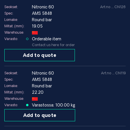
nitronic 60
Seokset:
Art.no .... CN126
AMS 5848
Spec:
Round bar
Lomake:
19.05
Mitat. (mm):
Warehouse:
Orderable item
Varasto:
Contact us here for order
Add to quote
nitronic 60
Seokset:
Art.no .... CN119
AMS 5848
Spec:
Round bar
Lomake:
22.20
Mitat. (mm):
Warehouse:
Varastossa: 100.00 kg
Varasto:
Add to quote