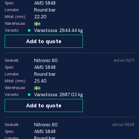
AMS 5848
Spec:
teräs
Round bar
Lomake:
22.20
Mitat. (mm):
Tyypillisiä käyttökohteita
Warehouse:
Varastossa: 2644.44 kg
Varasto:
Venttiilit ja pumput
Tiivisteet, akselit ja komponentit, joissa muuten voi esiintyä
Add to quote
kitkasyöpymistä.
Pultit ja Kiinnittimet
Erittäin lujat komponentit esimerkiksi ASTM A193- ja ASME
nitronic 60
Seokset:
Art.no 11271
SA 193 -standardien mukaisesti.
AMS 5848
Spec:
Teollisuuslaitteet
Round bar
Lomake:
Kytkimet, liukupinnat ja kitkalle altistuvat koneenosat.
25.40
Mitat. (mm):
Meri- ja offshore-teollisuus
Warehouse:
Komponentit, joilla on yhdistetyt kulutus- ja
Varastossa: 2687.03 kg
Varasto:
korroosionkestävyysvaatimukset.
Add to quote
Korroosionkestävyys
Nitronic 60 tarjoaa hyvän kestävyyden yleiselle korroosiolle
nitronic 60
Seokset:
Art.no 11836
ja toimii hyvin monissa kloridiympäristöissä. Materiaali on
AMS 5848
Spec:
ensisijaisesti kehitetty kestämään kitkasyöpymistä ja
Round bar
Lomake: