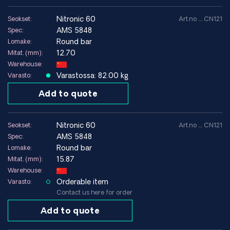
nitronic 60
Seokset:
Art.no .... CN121
AMS 5848
Spec:
Round bar
Lomake:
12.70
Mitat. (mm):
Warehouse:
Varastossa: 82.00 kg
Varasto:
Add to quote
nitronic 60
Seokset:
Art.no .... CN121
AMS 5848
Spec:
Round bar
Lomake:
15.87
Mitat. (mm):
Warehouse:
Orderable item
Varasto:
Contact us here for order
Add to quote