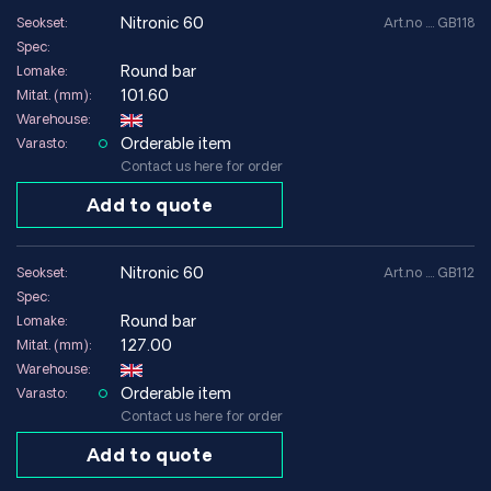
nitronic 60
Seokset:
Art.no .... GB118
Spec:
Round bar
Lomake:
101.60
Mitat. (mm):
Warehouse:
Orderable item
Varasto:
Contact us here for order
Add to quote
nitronic 60
Seokset:
Art.no .... GB112
Spec:
Round bar
Lomake:
127.00
Mitat. (mm):
Warehouse:
Orderable item
Varasto:
Contact us here for order
Add to quote