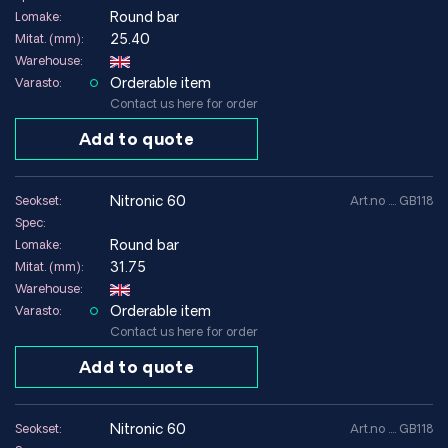
Round bar
Lomake:
25.40
Mitat. (mm):
Warehouse:
Orderable item
Varasto:
Contact us here for order
Add to quote
nitronic 60
Seokset:
Art.no .... GB118
Spec:
Round bar
Lomake:
31.75
Mitat. (mm):
Warehouse:
Orderable item
Varasto:
Contact us here for order
Add to quote
nitronic 60
Seokset:
Art.no .... GB118