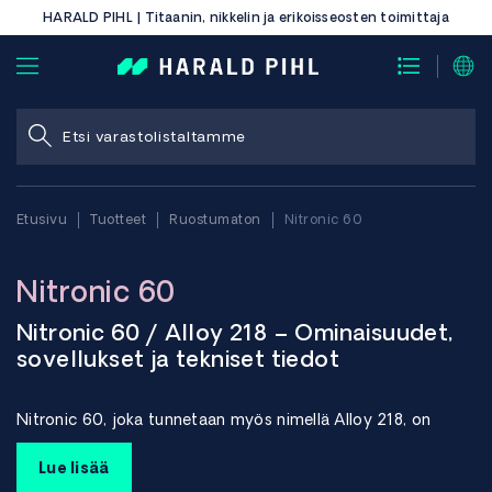
HARALD PIHL | Titaanin, nikkelin ja erikoisseosten toimittaja
Etusivu
Tuotteet
Ruostumaton
Nitronic 60
Nitronic 60
Nitronic 60 / Alloy 218 – Ominaisuudet,
sovellukset ja tekniset tiedot
Nitronic 60, joka tunnetaan myös nimellä Alloy 218, on
austeniittinen ruostumaton teräs, joka on kehitetty
yhdistämään hyvä korroosionkestävyys erinomaiseen
Lue lisää