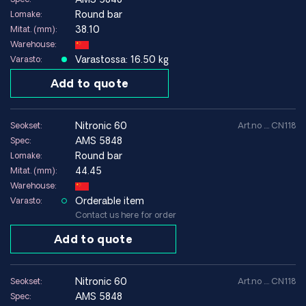
Round bar
Lomake:
38.10
Mitat. (mm):
Warehouse:
Varastossa: 16.50 kg
Varasto:
Add to quote
nitronic 60
Seokset:
Art.no .... CN118
AMS 5848
Spec:
Round bar
Lomake:
44.45
Mitat. (mm):
Warehouse:
Orderable item
Varasto:
Contact us here for order
Add to quote
nitronic 60
Seokset:
Art.no .... CN118
AMS 5848
Spec: