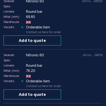
nitronic 60
Seokset:
Art.no .... GB126
Spec:
Round bar
Lomake:
69.85
Mitat. (mm):
Warehouse:
Orderable item
Varasto:
Contact us here for order
Add to quote
nitronic 60
Seokset:
Art.no .... GB119
Spec:
Round bar
Lomake:
76.20
Mitat. (mm):
Warehouse:
Orderable item
Varasto:
Contact us here for order
Add to quote