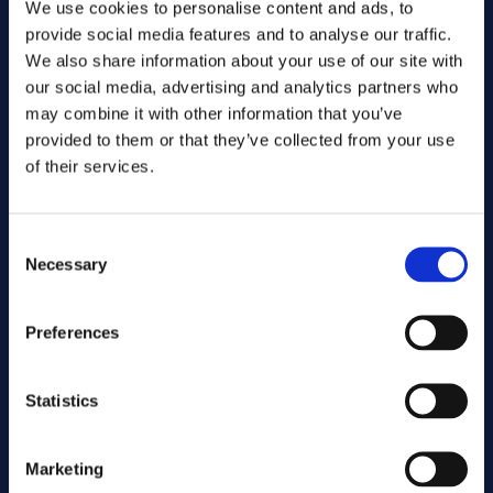
We use cookies to personalise content and ads, to
Spec:
provide social media features and to analyse our traffic.
Round bar
Lomake:
We also share information about your use of our site with
45.00
Mitat. (mm):
Warehouse:
our social media, advertising and analytics partners who
Orderable item
Varasto:
may combine it with other information that you’ve
Contact us here for order
provided to them or that they’ve collected from your use
of their services.
Add to quote
nitronic 60
Seokset:
Art.no .... GB118
Consent
Necessary
Spec:
Selection
Round bar
Lomake:
50.80
Mitat. (mm):
Preferences
Warehouse:
Orderable item
Varasto:
Contact us here for order
Statistics
Add to quote
Marketing
nitronic 60
Seokset:
Art.no .... GB100