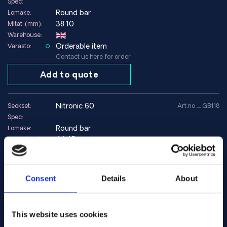
Spec:
Round bar
Lomake:
38.10
Mitat. (mm):
Warehouse:
Orderable item
Varasto:
Contact us here for order
Add to quote
nitronic 60
Seokset:
Art.no .... GB118
Spec:
Round bar
Lomake:
44.45
Mitat. (mm):
Warehouse:
Orderable item
Varasto:
Contact us here for order
Consent
Details
About
Add to quote
This website uses cookies
nitronic 60
Seokset:
Art.no .... GB125