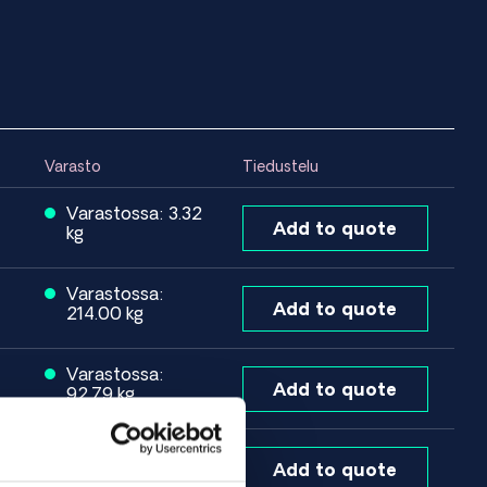
Varasto
Tiedustelu
Varastossa: 3.32
Add to quote
kg
Varastossa:
Add to quote
214.00 kg
Varastossa:
Add to quote
92.79 kg
Orderable item
Add to quote
Contact us here for