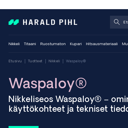
Nikkeli
Titaani
Ruostumaton
Kupari
Hitsausmateriaali
Muu
Etusivu
Tuotteet
Nikkeli
Waspaloy®
Waspaloy®
Nikkeliseos Waspaloy® – omi
käyttökohteet ja tekniset tied
Waspaloy on nikkelipohjainen, erkautettava superseos, joka o