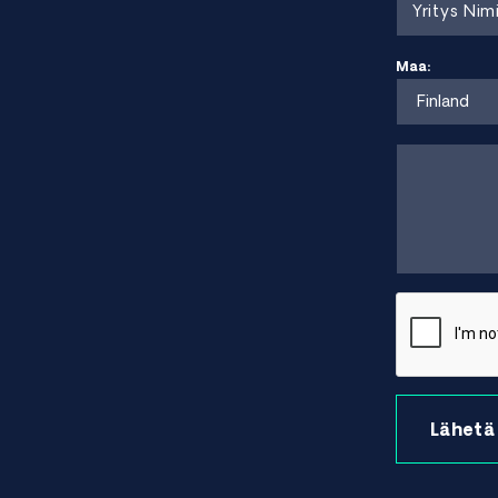
Edut
Erittäin suuri lujuus korkeissa lämpötiloissa
Maa:
Hyvä hapettumisenkestävyys
Hyvä virumisen ja väsymisen kestävyys
Vakaa rakenne korkeissa lämpötiloissa
Hyvä korroosionkestävyys kaasuturbiiniympäristöissä
Rajoitukset
Korkeammat materiaalikustannukset kuin tavallisilla nik
Työstäminen voi olla vaativampaa
Lämpökäsittely vaaditaan optimaalisen lujuuden saav
Yleinen tuote Waspaloyn muotit
Pyöreä tanko
Taotut osat