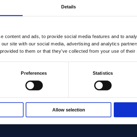
Details
bar
38.10
e content and ads, to provide social media features and to analy
 our site with our social media, advertising and analytics partn
bar
55.00
 provided to them or that they’ve collected from your use of their
bar
12.70
Preferences
Statistics
at riittävän suorituskyvyn
ä kuin korkean lämpötilan kestävyys
bar
55.00
Allow selection
0 MPa
00 MPa