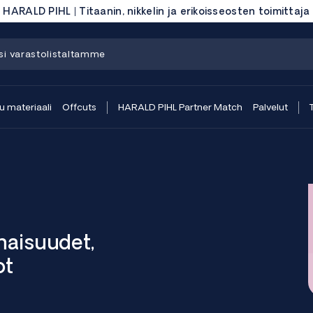
HARALD PIHL | Titaanin, nikkelin ja erikoisseosten toimittaja
 materiaali
Offcuts
HARALD PIHL Partner Match
Palvelut
naisuudet,
ot
n kehitetty sovelluksiin, jotka vaativat