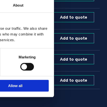
order
About
Orderable item
Add to quote
Contact us here for
order
se our traffic. We also share
ers who may combine it with
Orderable item
Add to quote
 services.
Contact us here for
order
Orderable item
Marketing
Add to quote
Contact us here for
order
Varastossa:
Add to quote
331.00 kg
Allow all