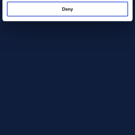
rako- tai pistekorroosiota voi muuten esiintyä.
Deny
Ympäristöt, joissa titaanilaatu 7 toimii hyvin:
Pelkistävät hapot (esim. rikkihappo)
Kloridiliuokset ja merivesi
Hapettavat kemialliset ympäristöt
Prosessiympäristöt, joissa on suuri korroosiokuormitus
Ympäristöt Vältä:
Fluorivetyhappoa (HF)
Äärilämpötiloja voimakkaasti pelkistävissä ympäristöissä
Ympäristöjä, joissa palladiumseos ei tarjoa teknistä tai
taloudellista etua
Tekniset tiedot (hehkutettu tila)