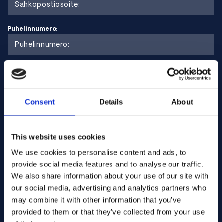
UNS R52400, Werkstoffnr 3.7235, ASTM B265, ASTM
B348
Puhelinnumero:
Edut
Poikkeuksellinen korroosionkestävyys pelkistävissä hapoissa
Erittäin korkea kestävyys kloridi- ja prosessiympäristöissä
Maa:
Kevyt paino yhdistettynä hyvään mekaaniseen lujuuteen
Hyvä hitsattavuus ja muovattavuus
Pidempi käyttöikä aggressiivisissa kemiallisissa
Consent
Details
About
järjestelmissä
This website uses cookies
Rajoitukset
We use cookies to personalise content and ads, to
provide social media features and to analyse our traffic.
Korkeammat materiaalikustannukset kuin tavallisella CP-
We also share information about your use of our site with
titaanilla
Tarpeettoman edistynyt mietoon ympäristöön
our social media, advertising and analytics partners who
Halvempi lujuus kuin seostetuilla titaanimateriaaleilla (esim.
may combine it with other information that you’ve
luokka 5)
provided to them or that they’ve collected from your use