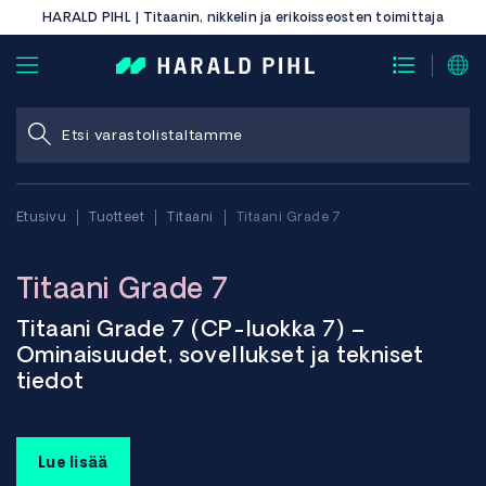
HARALD PIHL | Titaanin, nikkelin ja erikoisseosten toimittaja
Etusivu
Tuotteet
Titaani
Titaani Grade 7
Titaani Grade 7
Titaani Grade 7 (CP-luokka 7) –
Ominaisuudet, sovellukset ja tekniset
tiedot
Titaani Grade 7 on palladiumseostettu kaupallisesti puhtaan
Lue lisää
titaanin variantti, joka on kehitetty tarjoamaan erinomainen