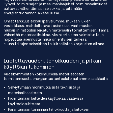
Lyhyet toimitusajat ja maailmanlaajuiset toimitusvalmiudet
auttavat vähentämään seisokkia ja pitämään
energiantuotannon aikataulussa.
Omat tarkkuusleikkauspalvelumme, mukaan lukien
vesileikkaus, mahdollistavat asiakkaan vaatimusten
mukaisiin mittoihin leikatun materiaalin toimittamisen. Tämä
vähentää materiaalihukkaa, yksinkertaistaa valmistusta ja
nopeuttaa asennusta, mikä on erityisen tärkeää
suunniteltujen seisokkien tai kiireellisten korjausten aikana.
Luotettavuuden, tehokkuuden ja pitkän
käyttöiän tukeminen
Vuosikymmenten kokemuksella metalliseosten
toimittamisesta energiantuotantoalalle autamme asiakkaita:
Selviytymään monimutkaisista teknisistä ja
materiaalihaasteista
Pidentämään laitteiden käyttöikää vaativissa
käyttöolosuhteissa
Parantamaan toiminnan tehokkuutta ja laitoksen