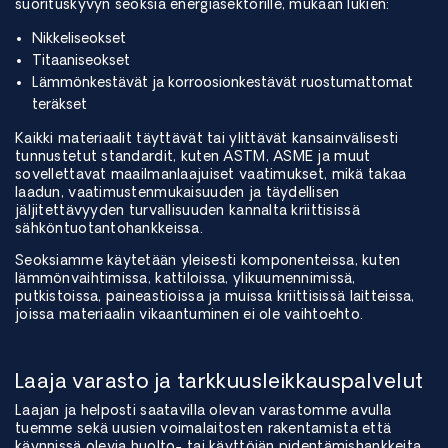
suorituskyvyn seoksia energiasektorille, mukaan lukien:
Nikkeliseokset
Titaaniseokset
Lämmönkestävät ja korroosionkestävät ruostumattomat
teräkset
Kaikki materiaalit täyttävät tai ylittävät kansainvälisesti
tunnustetut standardit, kuten ASTM, ASME ja muut
sovellettavat maailmanlaajuiset vaatimukset, mikä takaa
laadun, vaatimustenmukaisuuden ja täydellisen
jäljitettävyyden turvallisuuden kannalta kriittisissä
sähköntuotantohankkeissa.
Seoksiamme käytetään yleisesti komponenteissa, kuten
lämmönvaihtimissa, kattiloissa, ylikuumennimissä,
putkistoissa, paineastioissa ja muissa kriittisissä laitteissa,
joissa materiaalin vikaantuminen ei ole vaihtoehto.
Laaja varasto ja tarkkuusleikkauspalvelut
Laajan ja helposti saatavilla olevan varastomme avulla
tuemme sekä uusien voimalaitosten rakentamista että
käynnissä olevia huolto- tai käyttöiän pidentämishankkeita.