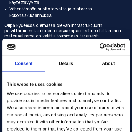
käytettävyyttä
Vähentämään huoltotarvetta ja elinkaaren
kokonaiskustannuksia
Olipa kyseessä olemassa olevan infrastruktuurin
päivittäminen tai uuden energiakapasiteetin kehittäminen,
materiaalimme on valittu toimimaan tasaisesti
äärimmäisissä lämpötiloissa, syövyttävissä ympäristöissä ja
jatkuvassa käytössä.
Consent
Details
About
Jos etsit luotettavaa metalliseosten toimittajaa
energiantuotantoon, olemme valmiita tukemaan
projektejasi.
Ota yhteyttä
saadaksesi lisätietoja tuotteistamme ja
This website uses cookies
palveluistamme energiantuotantoalalle ja selvittääksesi,
kuinka korkean suorituskyvyn metalliseoksemme voivat
We use cookies to personalise content and ads, to
parantaa turvallisuutta, tehokkuutta ja kestävyyttä
provide social media features and to analyse our traffic.
energiantuotantotoiminnassasi.
We also share information about your use of our site with
our social media, advertising and analytics partners who
may combine it with other information that you’ve
provided to them or that they’ve collected from your use