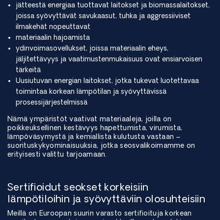
jätteestä energiaa tuottavat laitokset ja biomassalaitokset,
joissa syövyttävät savukaasut, tuhka ja aggressiiviset
ilmakehät nopeuttavat
materiaalin hajoamista
ydinvoimasovellukset, joissa materiaalin eheys,
jäljitettävyys ja vaatimustenmukaisuus ovat ensiarvoisen
tärkeitä
Uusiutuvan energian laitokset, jotka tukevat luotettavaa
toimintaa korkean lämpötilan ja syövyttävissä
prosessijärjestelmissä
Nämä ympäristöt vaativat materiaaleja, joilla on
poikkeuksellinen kestävyys hapettumista, virumista,
lämpöväsymystä ja kemiallista kulutusta vastaan –
suorituskykyominaisuuksia, jotka seosvalikoimamme on
erityisesti valittu tarjoamaan.
Sertifioidut seokset korkeisiin
lämpötiloihin ja syövyttäviin olosuhteisiin
Meillä on Euroopan suurin varasto sertifioituja korkean