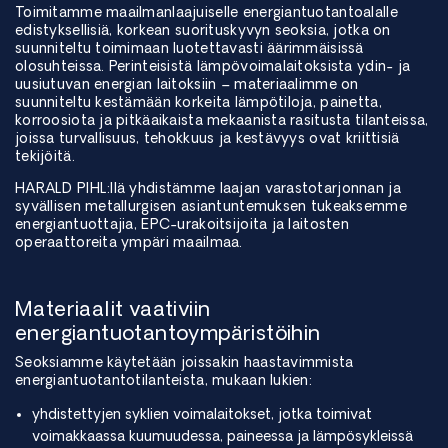
Toimitamme maailmanlaajuiselle energiantuotantoalalle
edistyksellisiä, korkean suorituskyvyn seoksia, jotka on
suunniteltu toimimaan luotettavasti äärimmäisissä
olosuhteissa. Perinteisistä lämpövoimalaitoksista ydin- ja
uusiutuvan energian laitoksiin – materiaalimme on
suunniteltu kestämään korkeita lämpötiloja, painetta,
korroosiota ja pitkäaikaista mekaanista rasitusta tilanteissa,
joissa turvallisuus, tehokkuus ja kestävyys ovat kriittisiä
tekijöitä.
HARALD PIHL:llä yhdistämme laajan varastotarjonnan ja
syvällisen metallurgisen asiantuntemuksen tukeaksemme
energiantuottajia, EPC-urakoitsijoita ja laitosten
operaattoreita ympäri maailmaa.
Materiaalit vaativiin
energiantuotantoympäristöihin
Seoksiamme käytetään joissakin haastavimmista
energiantuotantotilanteista, mukaan lukien:
yhdistettyjen syklien voimalaitokset, jotka toimivat
voimakkaassa kuumuudessa, paineessa ja lämpösykleissä