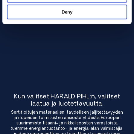
Deny
Kun valitset HARALD PIHL:n, valitset
laatua ja luotettavuutta.
Sertifioitujen materiaalien, täydellisen jäljitettävyyden
ja nopeiden toimitusten ansiosta yhdestä Euroopan
suurimmista titaani- ja nikkeliseosten varastoista
tuemme energiantuotanto- ja energia-alan valmistajia,
joiden komponenttien on toimittava tasaisesti jopa