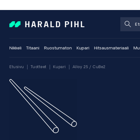
Nikkeli
Titaani
Ruostumaton
Kupari
Hitsausmateriaali
Muu
Etusivu
Tuotteet
Kupari
Alloy 25 / CuBe2