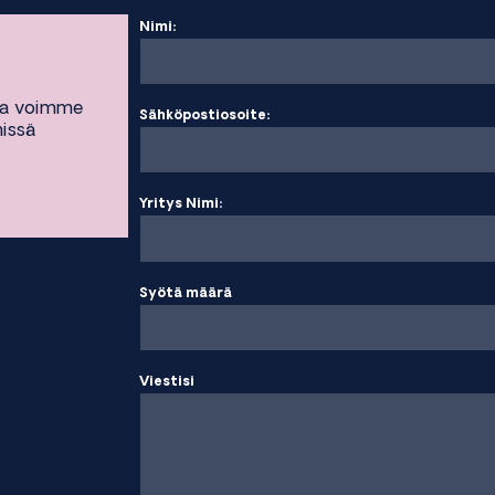
Nimi:
ta voimme
Sähköpostiosoite:
missä
Yritys Nimi:
Syötä määrä
Viestisi