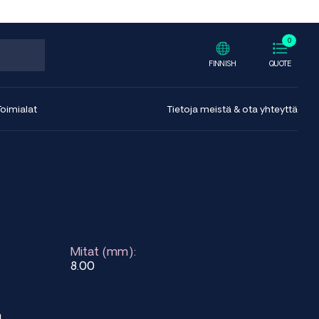
0
FINNISH
QUOTE
Toimialat
Tietoja meistä & ota yhteyttä
Mitat (mm):
8.00
m