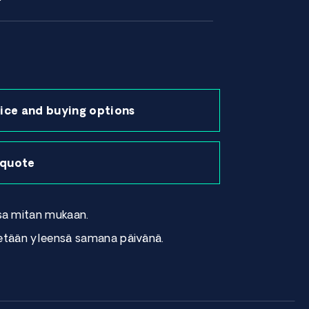
ice and buying options
 quote
sa mitan mukaan.
tetään yleensä samana päivänä.