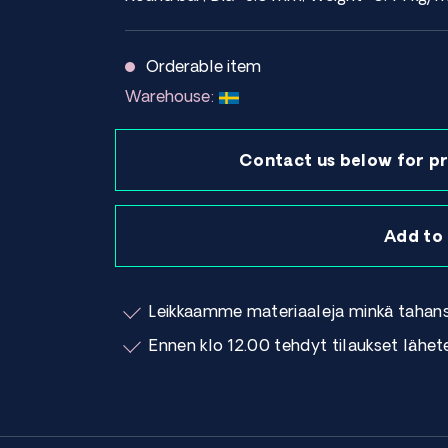
Orderable item
Warehouse:
Contact us below for pr
Add to
Leikkaamme materiaaleja minkä tahan
Ennen klo 12.00 tehdyt tilaukset lähe