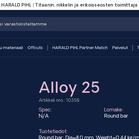
HARALD PIHL | Titaanin, nikkelin ja erikoisseosten toimittaja
 materiaali
Offcuts
HARALD PIHL Partner Match
Palvelut
Alloy 25
Artikkeli nro.: 10356
Spec:
Lomake:
N/A
Round bar
Tuotetiedot:
Round bar; Dia=8.0 mm, Weight=0.44 kg/