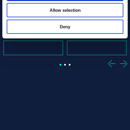
x 825.00 SEW 385 - Offcut
Alloy 36 Round bar 25.00 x 260.00 SEW 385 - Offcut
Alloy 36 Round bar 25.00 x
Allow selection
SEW 385
SEW 385
Round bar
Round bar
25.00 x 260.00
25.00 x 275.00
Deny
Varastossa: 1 st
Varastossa: 1 st