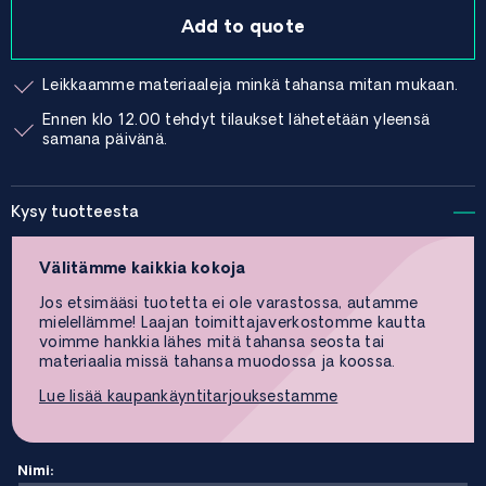
Add to quote
Leikkaamme materiaaleja minkä tahansa mitan mukaan.
Ennen klo 12.00 tehdyt tilaukset lähetetään yleensä
samana päivänä.
Kysy tuotteesta
Välitämme kaikkia kokoja
Jos etsimääsi tuotetta ei ole varastossa, autamme
mielellämme! Laajan toimittajaverkostomme kautta
voimme hankkia lähes mitä tahansa seosta tai
materiaalia missä tahansa muodossa ja koossa.
Lue lisää kaupankäyntitarjouksestamme
Nimi: