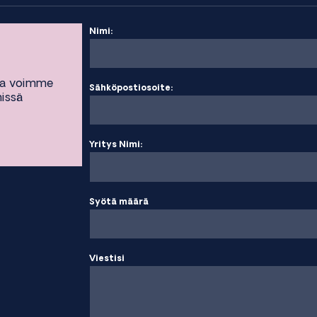
Nimi:
ta voimme
Sähköpostiosoite:
missä
Yritys Nimi:
Syötä määrä
Viestisi