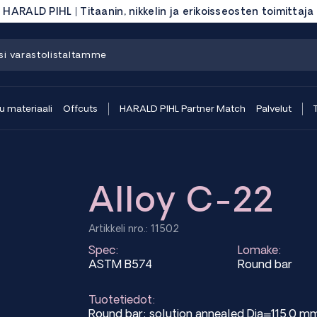
HARALD PIHL | Titaanin, nikkelin ja erikoisseosten toimittaja
 materiaali
Offcuts
HARALD PIHL Partner Match
Palvelut
Alloy C-22
Artikkeli nro.: 11502
Spec:
Lomake:
ASTM B574
Round bar
Tuotetiedot:
Round bar; solution annealed Dia=115.0