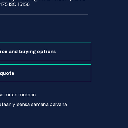
75 ISO 15156
ice and buying options
 quote
sa mitan mukaan.
tetään yleensä samana päivänä.