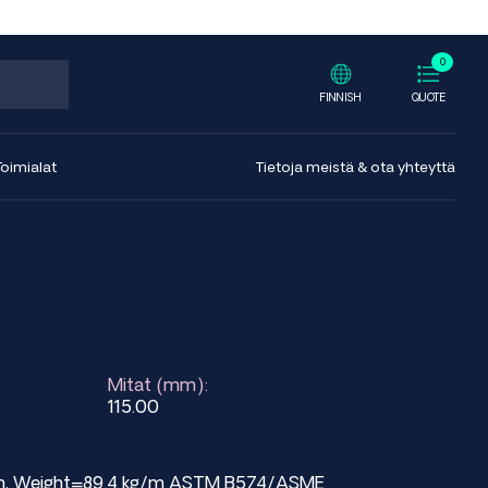
0
FINNISH
QUOTE
Toimialat
Tietoja meistä & ota yhteyttä
Mitat (mm):
115.00
 mm, Weight=89.4 kg/m ASTM B574/ASME