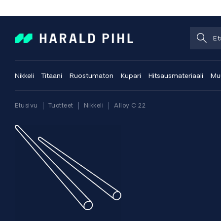
Nikkeli
Titaani
Ruostumaton
Kupari
Hitsausmateriaali
Muu
Etusivu
Tuotteet
Nikkeli
Alloy C 22