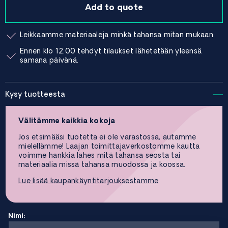
Add to quote
Leikkaamme materiaaleja minkä tahansa mitan mukaan.
Ennen klo 12.00 tehdyt tilaukset lähetetään yleensä
samana päivänä.
Kysy tuotteesta
Välitämme kaikkia kokoja
Jos etsimääsi tuotetta ei ole varastossa, autamme
mielellämme! Laajan toimittajaverkostomme kautta
voimme hankkia lähes mitä tahansa seosta tai
materiaalia missä tahansa muodossa ja koossa.
Lue lisää kaupankäyntitarjouksestamme
Nimi: