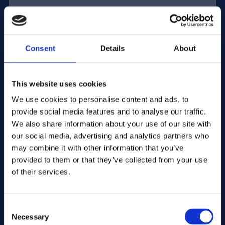
Sähköpostiosoite:
Consent
Details
About
Yritys Nimi:
This website uses cookies
We use cookies to personalise content and ads, to
Syötä määrä
provide social media features and to analyse our traffic.
We also share information about your use of our site with
our social media, advertising and analytics partners who
may combine it with other information that you’ve
Viestisi
provided to them or that they’ve collected from your use
of their services.
Consent
Necessary
Selection