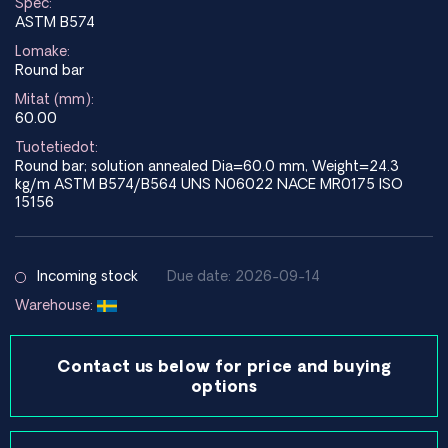
Spec:
ASTM B574
Lomake:
Round bar
Mitat (mm):
60.00
Tuotetiedot:
Round bar; solution annealed Dia=60.0 mm, Weight=24.3
kg/m ASTM B574/B564 UNS N06022 NACE MR0175 ISO
15156
Incoming stock
Due date: 2026-09-14
Warehouse:
Contact us below for price and buying
options