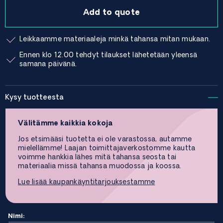
Add to quote
Leikkaamme materiaaleja minkä tahansa mitan mukaan.
Ennen klo 12.00 tehdyt tilaukset lähetetään yleensä
samana päivänä.
Kysy tuotteesta
Välitämme kaikkia kokoja
Jos etsimääsi tuotetta ei ole varastossa, autamme
mielellämme! Laajan toimittajaverkostomme kautta
voimme hankkia lähes mitä tahansa seosta tai
materiaalia missä tahansa muodossa ja koossa.
Lue lisää kaupankäyntitarjouksestamme
Nimi: