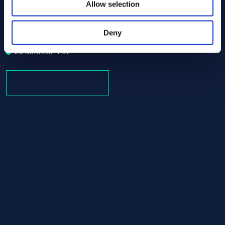
Allow selection
Alloy C-22 Tube/pipe 114.30 x 368.00 ASTM B619 - Offcu
ASTM B619
Tube/pipe
Deny
114.30 x 368.00
Varastossa: 1 st