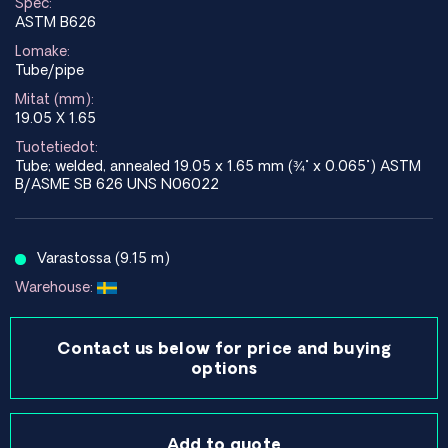
Spec:
ASTM B626
Lomake:
Tube/pipe
Mitat (mm):
19.05 X 1.65
Tuotetiedot:
Tube; welded, annealed 19.05 x 1.65 mm (¾" x 0.065") ASTM
B/ASME SB 626 UNS N06022
Varastossa (9.15 m)
Warehouse:
Contact us below for price and buying
options
Add to quote