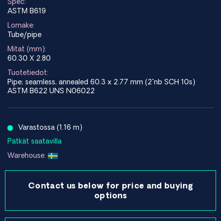
Spec:
ASTM B619
Lomake:
Tube/pipe
Mitat (mm):
60.30 X 2.80
Tuotetiedot:
Pipe; seamless, annealed 60.3 x 2.77 mm (2"nb SCH 10s)
ASTM B622 UNS N06022
Varastossa (1.16 m)
Pätkät saatavilla
Warehouse:
Contact us below for price and buying
options