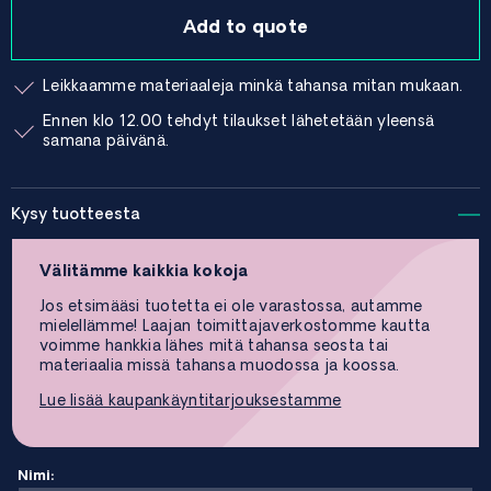
Add to quote
Leikkaamme materiaaleja minkä tahansa mitan mukaan.
Ennen klo 12.00 tehdyt tilaukset lähetetään yleensä
samana päivänä.
Kysy tuotteesta
Välitämme kaikkia kokoja
Jos etsimääsi tuotetta ei ole varastossa, autamme
mielellämme! Laajan toimittajaverkostomme kautta
voimme hankkia lähes mitä tahansa seosta tai
materiaalia missä tahansa muodossa ja koossa.
Lue lisää kaupankäyntitarjouksestamme
Nimi: