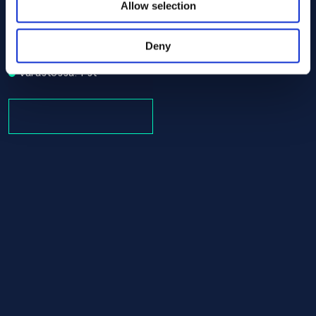
Allow selection
Alloy C-22 Tube/pipe 60.30 x 1740.00 ASTM B619 - Offc
ASTM B619
Tube/pipe
Deny
60.30 x 1740.00
Varastossa: 1 st