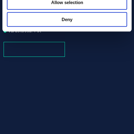
Allow selection
Alloy C-276 Round bar 12.70 x 1280.00 ASTM B574 - Off
ASTM B574
Round bar
Deny
12.70 x 1280.00
Varastossa: 1 st