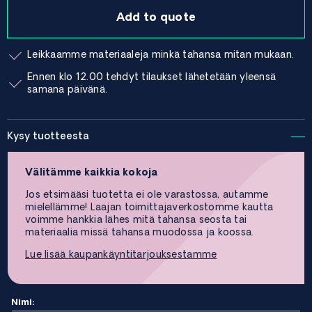
Add to quote
Leikkaamme materiaaleja minkä tahansa mitan mukaan.
Ennen klo 12.00 tehdyt tilaukset lähetetään yleensä
samana päivänä.
Kysy tuotteesta
Välitämme kaikkia kokoja
Jos etsimääsi tuotetta ei ole varastossa, autamme
mielellämme! Laajan toimittajaverkostomme kautta
voimme hankkia lähes mitä tahansa seosta tai
materiaalia missä tahansa muodossa ja koossa.
Lue lisää kaupankäyntitarjouksestamme
Nimi: