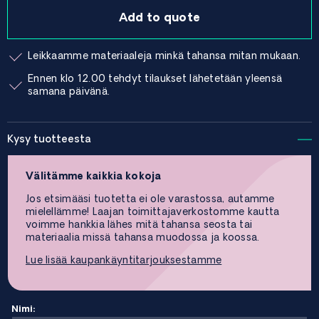
Add to quote
Leikkaamme materiaaleja minkä tahansa mitan mukaan.
Ennen klo 12.00 tehdyt tilaukset lähetetään yleensä
samana päivänä.
Kysy tuotteesta
Välitämme kaikkia kokoja
Jos etsimääsi tuotetta ei ole varastossa, autamme
mielellämme! Laajan toimittajaverkostomme kautta
voimme hankkia lähes mitä tahansa seosta tai
materiaalia missä tahansa muodossa ja koossa.
Lue lisää kaupankäyntitarjouksestamme
Nimi: