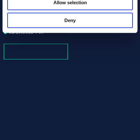
Allow selection
Alloy C-276 Round bar 90.00 x 10.00 ASTM B574 - Offcu
ASTM B574
Round bar
Deny
90.00 x 10.00
Varastossa: 1 st