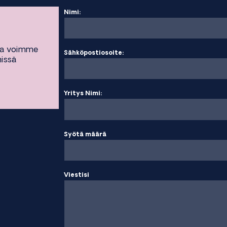
Nimi:
ta voimme
Sähköpostiosoite:
missä
Yritys Nimi:
Syötä määrä
Viestisi