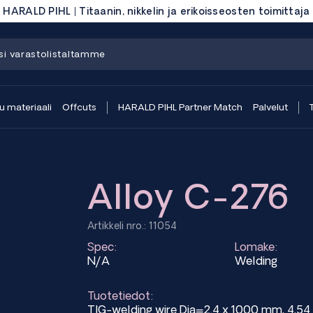
HARALD PIHL | Titaanin, nikkelin ja erikoisseosten toimittaja
 materiaali
Offcuts
HARALD PIHL Partner Match
Palvelut
Alloy C-276
Artikkeli nro.: 11054
Spec:
Lomake:
N/A
Welding
Tuotetiedot:
TIG-welding wire Dia=2.4 x 1000 mm, 4,5