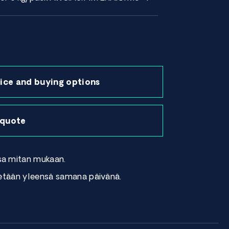
ice and buying options
 quote
sa mitan mukaan.
tetään yleensä samana päivänä.