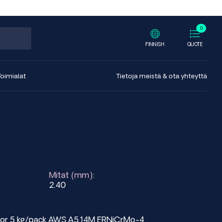
0
FINNISH
QUOTE
Toimialat
Tietoja meistä & ota yhteyttä
Mitat (mm):
2.40
4 or 5 kg/pack AWS.A5.14M ERNiCrMo-4