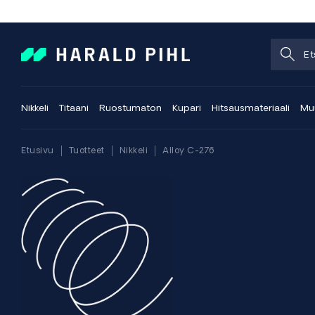
Nikkeli
Titaani
Ruostumaton
Kupari
Hitsausmateriaali
Muu
Etusivu
Tuotteet
Nikkeli
Alloy C-276