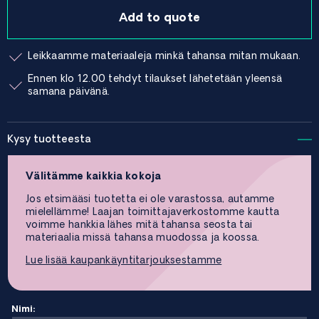
Add to quote
Leikkaamme materiaaleja minkä tahansa mitan mukaan.
Ennen klo 12.00 tehdyt tilaukset lähetetään yleensä
samana päivänä.
Kysy tuotteesta
Välitämme kaikkia kokoja
Jos etsimääsi tuotetta ei ole varastossa, autamme
mielellämme! Laajan toimittajaverkostomme kautta
voimme hankkia lähes mitä tahansa seosta tai
materiaalia missä tahansa muodossa ja koossa.
Lue lisää kaupankäyntitarjouksestamme
Nimi: