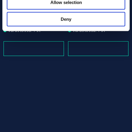
Allow selection
Alloy 600 Round bar 20.00 x 1125.00 ASTM B166 - Offcu
Alloy 600 Round bar 20.00 
ASTM B166
ASTM B166
Round bar
Round bar
Deny
20.00 x 1125.00
20.00 x 365.00
Varastossa: 1 st
Varastossa: 1 st