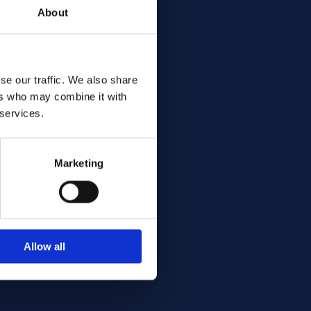
About
se our traffic. We also share
ers who may combine it with
 services.
Marketing
Allow all