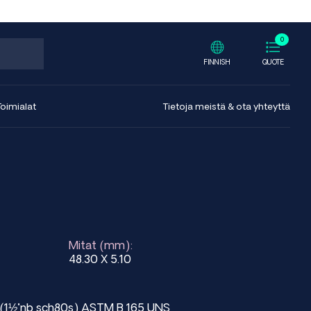
0
FINNISH
QUOTE
Toimialat
Tietoja meistä & ota yhteyttä
Mitat (mm):
48.30 X 5.10
m (1½"nb sch80s) ASTM B 165 UNS