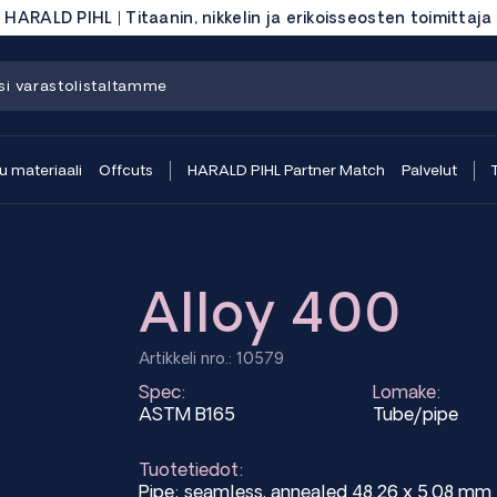
HARALD PIHL | Titaanin, nikkelin ja erikoisseosten toimittaja
 materiaali
Offcuts
HARALD PIHL Partner Match
Palvelut
Alloy 400
Artikkeli nro.: 10579
Spec:
Lomake:
ASTM B165
Tube/pipe
Tuotetiedot:
Pipe; seamless, annealed 48.26 x 5.08 m