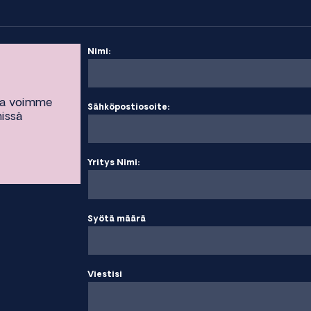
Nimi:
ta voimme
Sähköpostiosoite:
missä
Yritys Nimi:
Syötä määrä
Viestisi