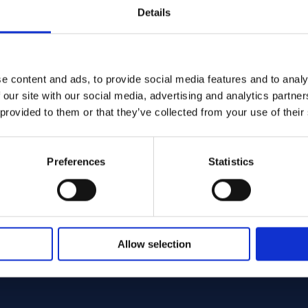
Details
e content and ads, to provide social media features and to analy
Offcut
Tube/pipe 48.30 x 349.00 ASTM B165 - Offcut
 our site with our social media, advertising and analytics partn
 provided to them or that they’ve collected from your use of their
.00
a: 1 st
Preferences
Statistics
Allow selection