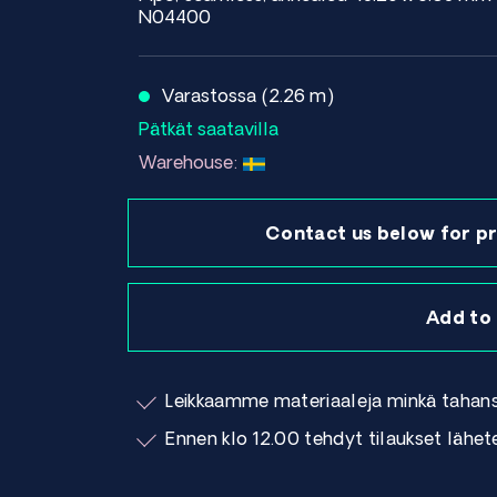
N04400
Varastossa (2.26 m)
Pätkät saatavilla
Warehouse:
Contact us below for pr
Add to
Leikkaamme materiaaleja minkä tahan
Ennen klo 12.00 tehdyt tilaukset lähe