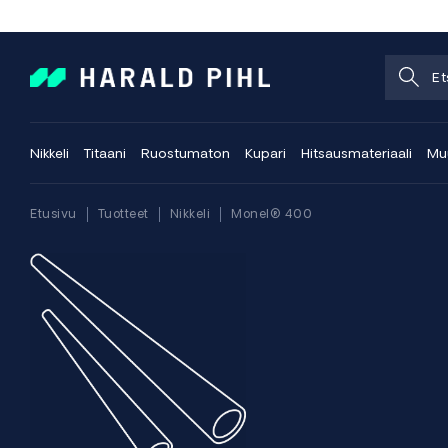
Nikkeli
Titaani
Ruostumaton
Kupari
Hitsausmateriaali
Muu
Etusivu
Tuotteet
Nikkeli
Monel® 400