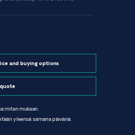
ice and buying options
 quote
sa mitan mukaan.
tetään yleensä samana päivänä.