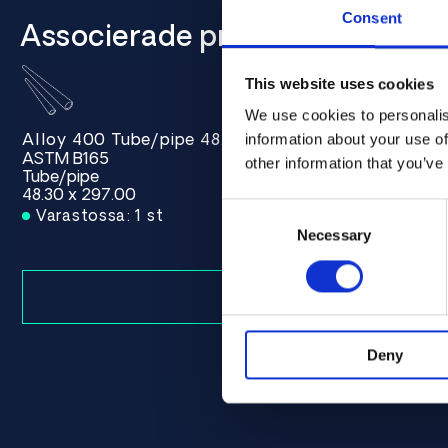
Consent
Associerade produkter
This website uses cookies
We use cookies to personalis
Alloy 400 Tube/pipe 48.30 x 297.00 ASTM B165 - 
Alloy 400 
information about your use of
ASTM B165
ASTM B165
other information that you’ve
Tube/pipe
Tube/pipe
48.30 x 297.00
48.30 x 349
Consent
Varastossa: 1 st
Varastoss
Selection
Necessary
Deny