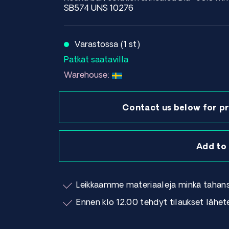
SB574 UNS 10276
Varastossa (1 st)
Pätkät saatavilla
Warehouse:
Contact us below for pr
Add to
Leikkaamme materiaaleja minkä tahan
Ennen klo 12.00 tehdyt tilaukset lähe