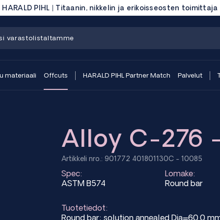
HARALD PIHL | Titaanin, nikkelin ja erikoisseosten toimittaja
 materiaali
Offcuts
HARALD PIHL Partner Match
Palvelut
Alloy C-276 -
Artikkeli nro.: 901772 401801130C - 10085
Spec:
Lomake:
ASTM B574
Round bar
Tuotetiedot:
Round bar; solution annealed Dia=60.0 