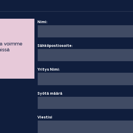
Nimi:
ta voimme
Sähköpostiosoite:
missä
Yritys Nimi:
Syötä määrä
Viestisi