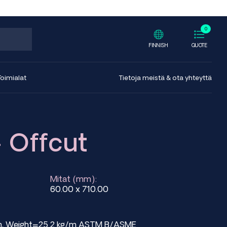
0
FINNISH
QUOTE
Toimialat
Tietoja meistä & ota yhteyttä
 Offcut
Mitat (mm):
60.00 x 710.00
mm, Weight=25.2 kg/m ASTM B/ASME