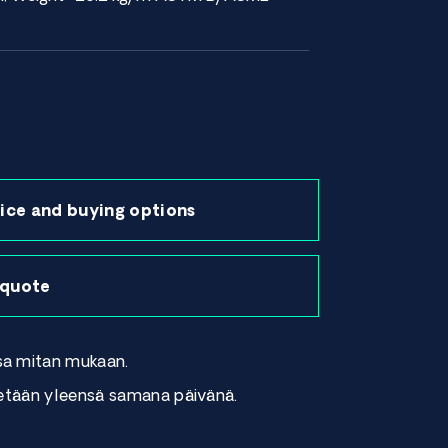
ice and buying options
 quote
sa mitan mukaan.
tetään yleensä samana päivänä.