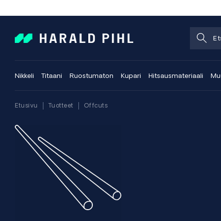
Nikkeli
Titaani
Ruostumaton
Kupari
Hitsausmateriaali
Muu
Etusivu
Tuotteet
Offcuts