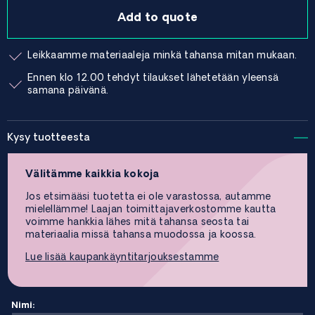
Add to quote
Leikkaamme materiaaleja minkä tahansa mitan mukaan.
Ennen klo 12.00 tehdyt tilaukset lähetetään yleensä
samana päivänä.
Kysy tuotteesta
Välitämme kaikkia kokoja
Jos etsimääsi tuotetta ei ole varastossa, autamme
mielellämme! Laajan toimittajaverkostomme kautta
voimme hankkia lähes mitä tahansa seosta tai
materiaalia missä tahansa muodossa ja koossa.
Lue lisää kaupankäyntitarjouksestamme
Nimi: