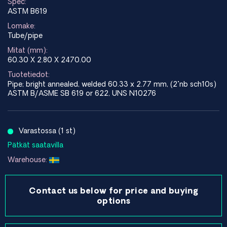
Spec:
ASTM B619
Lomake:
Tube/pipe
Mitat (mm):
60.30 X 2.80 X 2470.00
Tuotetiedot:
Pipe; bright annealed, welded 60.33 x 2.77 mm, (2"nb sch10s)
ASTM B/ASME SB 619 or 622, UNS N10276
Varastossa (1 st)
Pätkät saatavilla
Warehouse:
Contact us below for price and buying
options