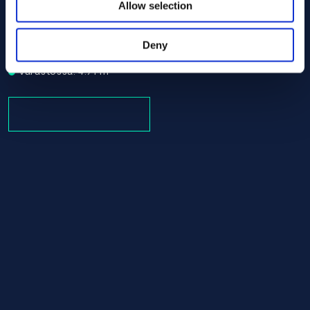
Allow selection
Alloy C-276 Tube/pipe 60.30 ASTM B619
ASTM B619
Tube/pipe
Deny
60.30
Varastossa: 4.71 m