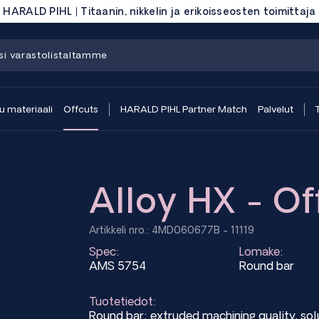
HARALD PIHL | Titaanin, nikkelin ja erikoisseosten toimittaja
 materiaali
Offcuts
HARALD PIHL Partner Match
Palvelut
Alloy HX - Of
Artikkeli nro.: 4MD060677B - 11119
Spec:
Lomake:
AMS 5754
Round bar
Tuotetiedot:
Round bar; extruded machining quality, s