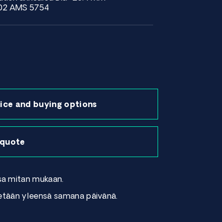
002 AMS 5754
ice and buying options
 quote
sa mitan mukaan.
tetään yleensä samana päivänä.