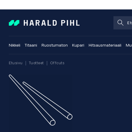
Nikkeli
Titaani
Ruostumaton
Kupari
Hitsausmateriaali
Muu
Etusivu
Tuotteet
Offcuts