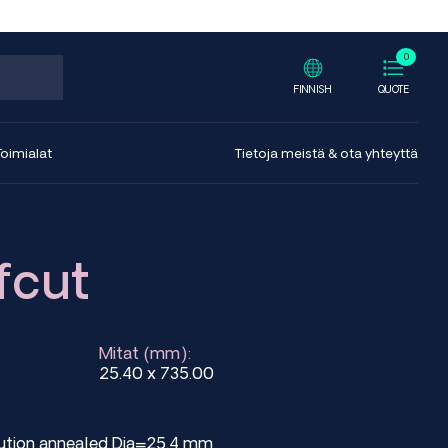
0
FINNISH
QUOTE
Toimialat
Tietoja meistä & ota yhteyttä
fcut
Mitat (mm):
25.40 x 735.00
olution annealed Dia=25.4 mm