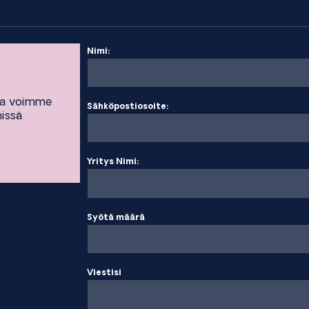
Nimi:
ta voimme
Sähköpostiosoite:
missä
Yritys Nimi:
Syötä määrä
Viestisi