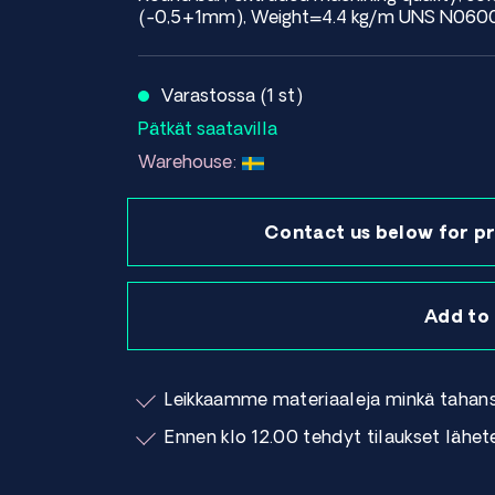
(-0,5+1mm), Weight=4.4 kg/m UNS N06
Varastossa (1 st)
Pätkät saatavilla
Warehouse:
Contact us below for pr
Add to
Leikkaamme materiaaleja minkä tahan
Ennen klo 12.00 tehdyt tilaukset lähe