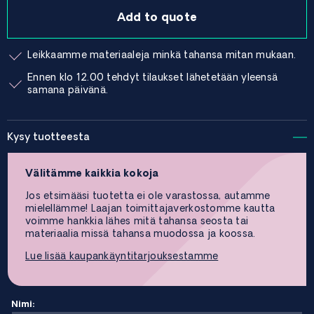
Add to quote
Leikkaamme materiaaleja minkä tahansa mitan mukaan.
Ennen klo 12.00 tehdyt tilaukset lähetetään yleensä
samana päivänä.
Kysy tuotteesta
Välitämme kaikkia kokoja
Jos etsimääsi tuotetta ei ole varastossa, autamme
mielellämme! Laajan toimittajaverkostomme kautta
voimme hankkia lähes mitä tahansa seosta tai
materiaalia missä tahansa muodossa ja koossa.
Lue lisää kaupankäyntitarjouksestamme
Nimi: