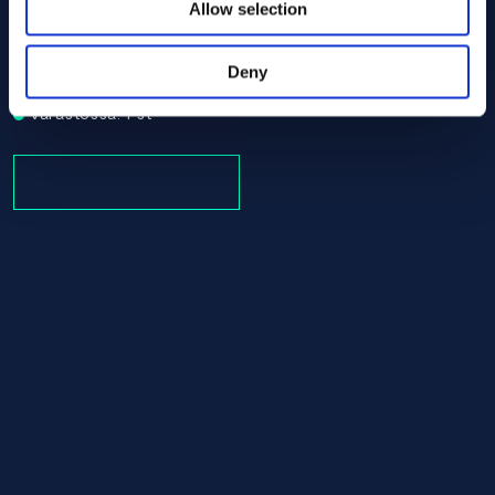
Allow selection
Titanium GR2 Round bar 35.00 x 630.00 ASTM348 - Offc
ASTM348
Round bar
Deny
35.00 x 630.00
Varastossa: 1 st