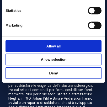
Statistics
Marketing
La terza generazione
Nel 1981, Johan e Klas Pihl presero in mano le redini
dell'azienda e riconobbero subito la necessità di
Allow all
pezzi resistenti al calore nell'industria siderurgica.
HARALD PIHL aveva già stabilito contatti in Europa
per questi componenti, che hanno contribuito
Allow selection
all'espansione dell'azienda. Con la crescita
dell'attività, HARALD PIHL ha stabilito una stretta
collaborazione con Skultuna plåtverkstad per la
produzione di questi pezzi resistenti al calore in
Deny
Svezia. Questa collaborazione ha permesso a
HARALD PIHL di offrire un'ampia gamma di prodotti
per soddisfare le esigenze dell'industria siderurgica,
tra cui articoli come rulli per forni, cestelli per forni,
marmitte, tubi per bruciatori, storte e attrezzature.
Negli anni '90, Johan Pihl e Bosse Andersson hanno
avviato un reparto di saldatura, che si è sviluppato