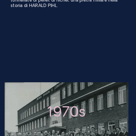
tonnellate di pellet di nichel, una pietra miliare nella
storia di HARALD PIHL.
1970s