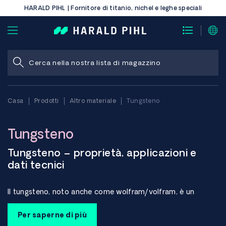
HARALD PIHL | Fornitore di titanio, nichel e leghe speciali
Casa
Prodotti
Altro materiale
Tungsteno
Tungsteno
Tungsteno – proprietà, applicazioni e
dati tecnici
Il tungsteno, noto anche come wolfram/volfram, è un
metallo con un punto di fusione estremamente elevato, una
densità molto elevata e un'eccellente resistenza al calore e
Per saperne di più
all'usura.