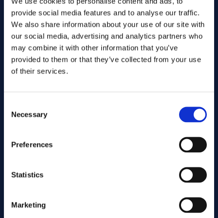
We use cookies to personalise content and ads, to
provide social media features and to analyse our traffic.
Vantaggi
We also share information about your use of our site with
Punto di fusione estremamente elevato
our social media, advertising and analytics partners who
Resistenza alle temperature molto elevate
may combine it with other information that you’ve
Alta densità e resistenza all'usura
provided to them or that they’ve collected from your use
Buona conduttività elettrica e termica
of their services.
Materiale stabile alle alte temperature
Limitazioni
Consent
Difficile da lavorare
Necessary
Selection
Elevato costo del materiale
Può essere fragile a temperature inferiori temperature
Preferences
Forme comuni dei prodotti
Statistics
Barre
Lamiere
Fili
Marketing
Elettrodi