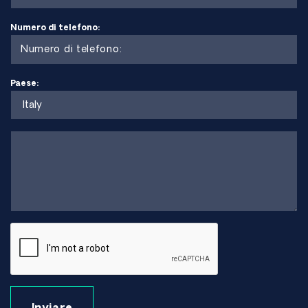
Werkstoffnr 2.4856, ASTM B443, ASTM B446, AMS 5666
Numero di telefono:
Vantaggi
Eccezionale resistenza alla corrosione in ambienti aggressivi
Paese:
Elevata resistenza senza necessità di trattamento termico
Eccellente resistenza a fessure e vaiolatura
Buona saldabilità e formabilità
Prestazioni stabili ad alte temperature
Limitazioni
Costo del materiale più elevato rispetto agli acciai
inossidabili standard
Più pesante delle leghe di titanio
Può essere più impegnativo da lavorare