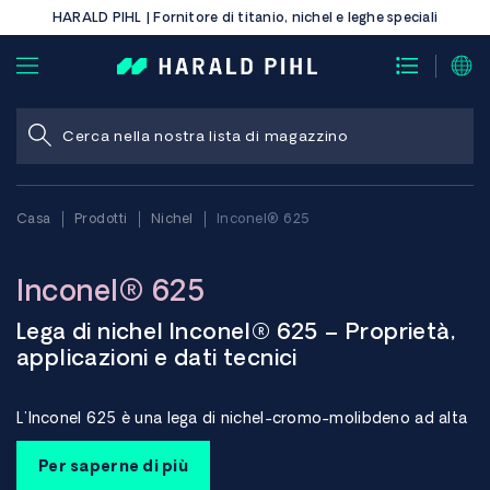
HARALD PIHL | Fornitore di titanio, nichel e leghe speciali
Casa
Prodotti
Nichel
Inconel® 625
Inconel® 625
Lega di nichel Inconel® 625 – Proprietà,
applicazioni e dati tecnici
L'Inconel 625 è una lega di nichel-cromo-molibdeno ad alta
lega, nota per la sua eccezionale resistenza alla corrosione,
l'elevata resistenza meccanica e le eccellenti prestazioni in
Per saperne di più