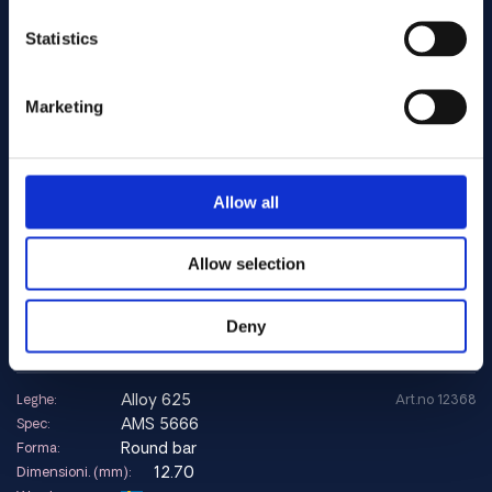
25.40
Dimensioni. (mm):
Warehouse:
Statistics
In stock: 803.00 kg
Stock:
Add to quote
Marketing
alloy 625
Leghe:
Art.no 11938
AMS 5599/5879
Spec:
Allow all
Coil
Forma:
0.30
Dimensioni. (mm):
Warehouse:
Allow selection
Incoming stock
Stock:
Due date: 2026-08-31
Deny
Add to quote
alloy 625
Leghe:
Art.no 12368
AMS 5666
Spec:
Round bar
Forma:
12.70
Dimensioni. (mm):