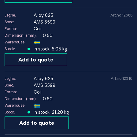
~414–550 MPa
(0,2%):
Resistenza alla
alloy 625
Leghe:
Art.no 12688
~827–1034 MPa
trazione:
AMS 5599
Spec:
Coil
Forma:
Allungamento a
0.50
~30–50%
Dimensioni. (mm):
rottura:
Warehouse:
In stock: 5.05 kg
Stock:
Densità:
~8,44 g/cm³
Add to quote
Modulo di
~207 GPa
elasticità:
alloy 625
Leghe:
Art.no 12316
Conduttività
~9,8 W/m·K
AMS 5599
Spec:
termica:
Coil
Forma:
Temperatura
0.60
Dimensioni. (mm):
massima
≤980°C
Warehouse:
raccomandata:
In stock: 21.20 kg
Stock:
Ottima – materiale d'apporto
Add to quote
Saldabilità:
consigliato: AWS A5.14
ERNiCrMo-3