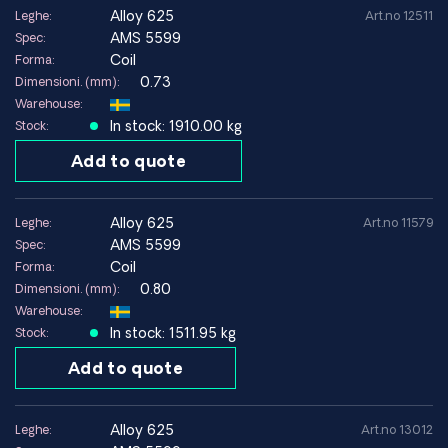
alloy 625
Leghe:
Art.no 12511
AMS 5599
Spec:
Con una rete globale di fornitori affidabili, offriamo
Coil
Forma:
soluzioni personalizzate e un rapido accesso alla lega di
0.73
Dimensioni. (mm):
nichel più adatta alle vostre esigenze.
Warehouse:
In stock: 1910.00 kg
Stock:
Contattateci
se avete bisogno di una consulenza tecnica o
Add to quote
di un preventivo: vi aiuteremo a trovare il materiale giusto
per la vostra applicazione.
alloy 625
Leghe:
Art.no 11579
Acquistate Inconel 625 da HARALD PIHL
– il vostro
AMS 5599
Spec:
specialista in materiali altolegati con consegna in tutto il
Coil
Forma:
mondo.
0.80
Dimensioni. (mm):
Warehouse:
I nostri punti di forza
In stock: 1511.95 kg
Stock:
Ampio stock di leghe di nichel
Consegna rapida in tutto il mondo
Add to quote
Certificazione completa dei materiali
Standard ASTM / AMS / ISO
alloy 625
Leghe:
Art.no 13012