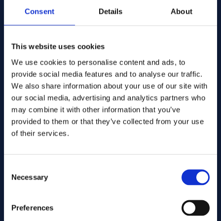
Sheet/plate
Forma:
Consent
Details
About
5.00
Dimensioni. (mm):
Warehouse:
In stock: 1148.00 kg
Stock:
This website uses cookies
Add to quote
We use cookies to personalise content and ads, to
provide social media features and to analyse our traffic.
We also share information about your use of our site with
alloy 625
Leghe:
Art.no 11663
our social media, advertising and analytics partners who
AMS 5599
Spec:
may combine it with other information that you’ve
Sheet/plate
Forma:
6.00
provided to them or that they’ve collected from your use
Dimensioni. (mm):
Warehouse:
of their services.
In stock: 684.00 kg
Stock:
Add to quote
Consent
Necessary
Selection
alloy 625
Leghe:
Art.no 12183
AMS 5599
Spec:
Preferences
Sheet/plate
Forma: