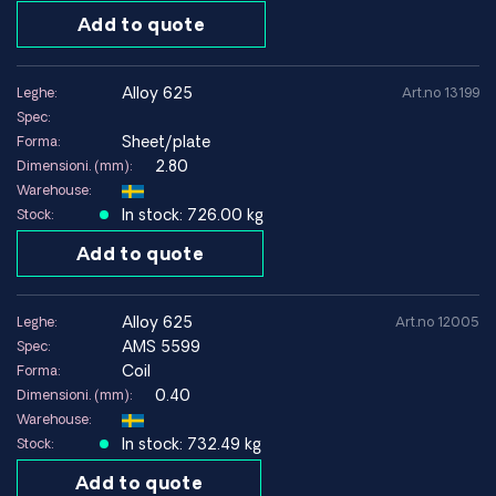
Add to quote
Ambienti in cui Inconel 625 offre buone
prestazioni:
Ambienti con acqua di mare e cloruri
alloy 625
Leghe:
Art.no 13199
Acidi ossidanti e riducenti
Spec:
Ambienti ad alta temperatura
Sheet/plate
Forma:
Processi chimici corrosivi
2.80
Dimensioni. (mm):
Warehouse:
In stock: 726.00 kg
Stock:
Ambienti da evitare:
Add to quote
Ambienti estremamente ricchi di zolfo a temperature molto
elevate
alloy 625
Leghe:
Art.no 12005
Applicazioni in cui materiali più semplici offrono prestazioni
AMS 5599
Spec:
sufficienti (aspetto economico)
Coil
Forma:
0.40
Dimensioni. (mm):
Warehouse:
Dati tecnici (stato ricotto)
In stock: 732.49 kg
Stock:
Add to quote
Snervamento