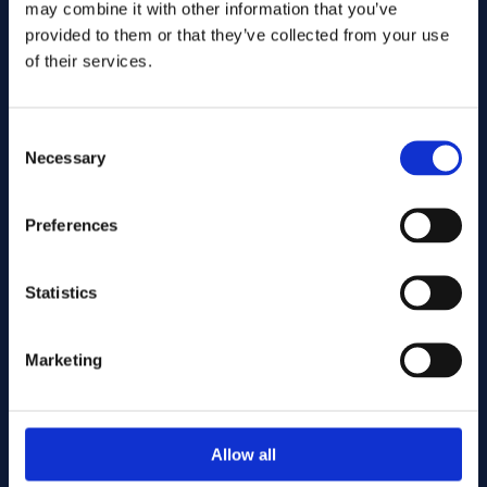
may combine it with other information that you’ve
provided to them or that they’ve collected from your use
of their services.
Consent
Necessary
Selection
Inviare
Preferences
Cutting services
Statistics
Marketing
Associerade produkter
Allow all