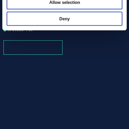
Allow selection
Alloy C-22 Tube/pipe 33.40 x 1000.00 ASTM B619 - Offc
ASTM B619
Tube/pipe
Deny
33.40 x 1000.00
In stock: 1 st