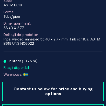
Spec:
ASTM B619
Forma:
Tube/pipe
Dimensioni (mm):
33.40 X 2.77
Dettagli del prodotto:
Pipe; welded, annealed 33.40 x 2.77 mm (1"nb sch10s) ASTM
B619 UNS N06022
In stock (10.75 m)
Ritagli disponibili
Warehouse:
Contact us below for price and buying
options