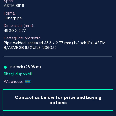
Spec:
ASTM B619
Forma:
Tube/pipe
Dimensioni (mm):
48.30 X 2.77
Dettagli del prodotto:
Pipe; welded, annealed 48.3 x 2.77 mm (1½" sch10s) ASTM
B/ASME SB 622 UNS N06022
In stock (28.98 m)
Ritagli disponibili
Warehouse:
Contact us below for price and buying
options