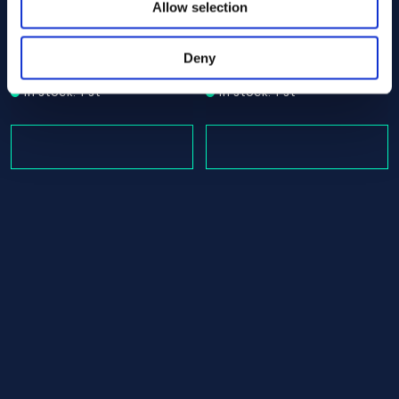
Allow selection
Alloy C-22 Tube/pipe 48.30 x 460.00 ASTM B619 - Offcu
Alloy C-22 Tube/pipe 48.30
ASTM B619
ASTM B619
Tube/pipe
Tube/pipe
Deny
48.30 x 460.00
48.30 x 665.00
In stock: 1 st
In stock: 1 st